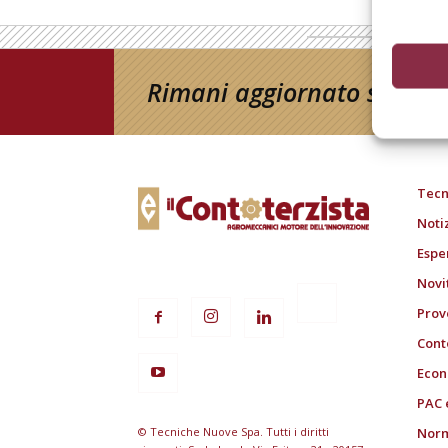
Rimani aggiornato sul mon
Tecn
Noti
Espe
Novi
Prov
Cont
Econ
PAC 
© Tecniche Nuove Spa. Tutti i diritti
Norm