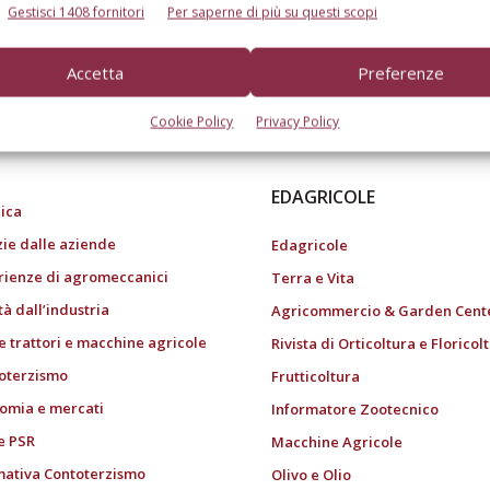
Gestisci 1408 fornitori
Per saperne di più su questi scopi
Accetta
Preferenze
do dell’agricoltura
Cookie Policy
Privacy Policy
EDAGRICOLE
ica
zie dalle aziende
Edagricole
rienze di agromeccanici
Terra e Vita
tà dall’industria
Agricommercio & Garden Cent
e trattori e macchine agricole
Rivista di Orticoltura e Floricol
oterzismo
Frutticoltura
omia e mercati
Informatore Zootecnico
e PSR
Macchine Agricole
ativa Contoterzismo
Olivo e Olio