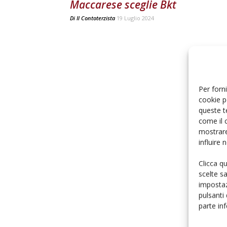
Maccarese sceglie Bkt
Di
Il Contoterzista
19 Luglio 2024
Per forni
cookie p
queste t
come il 
mostrare
influire
Clicca q
scelte s
impostaz
pulsanti
parte in