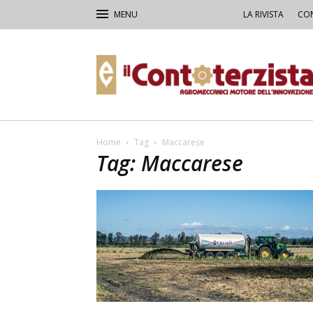
LA RIVISTA
CON
Il
Contoterzista
Home
Tag
Maccarese
Tag: Maccarese