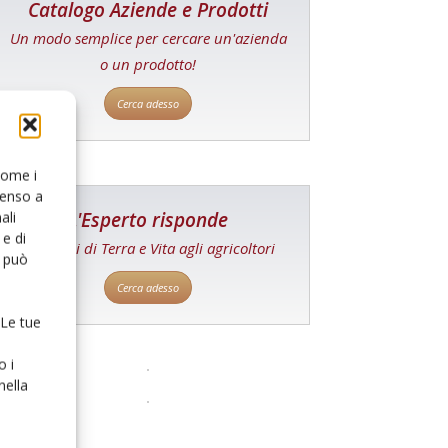
Catalogo Aziende e Prodotti
Un modo semplice per cercare un'azienda
o un prodotto!
Cerca adesso
 come i
senso a
L'Esperto risponde
ali
e di
I consigli di Terra e Vita agli agricoltori
o può
Cerca adesso
 Le tue
o i
nella