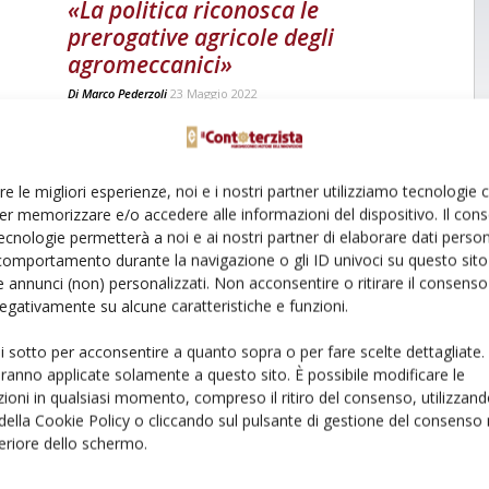
«La politica riconosca le
prerogative agricole degli
agromeccanici»
Di
Marco Pederzoli
23 Maggio 2022
re le migliori esperienze, noi e i nostri partner utilizziamo tecnologie
er memorizzare e/o accedere alle informazioni del dispositivo. Il con
ecnologie permetterà a noi e ai nostri partner di elaborare dati person
comportamento durante la navigazione o gli ID univoci su questo sito 
 annunci (non) personalizzati. Non acconsentire o ritirare il consens
 negativamente su alcune caratteristiche e funzioni.
ui sotto per acconsentire a quanto sopra o per fare scelte dettagliate.
aranno applicate solamente a questo sito. È possibile modificare le
ioni in qualsiasi momento, compreso il ritiro del consenso, utilizzand
 della Cookie Policy o cliccando sul pulsante di gestione del consenso 
feriore dello schermo.