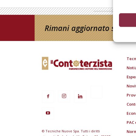
Rimani aggiornato sul mon
Tecn
Noti
Espe
Novi
Prov
Cont
Econ
PAC 
© Tecniche Nuove Spa. Tutti i diritti
Norm