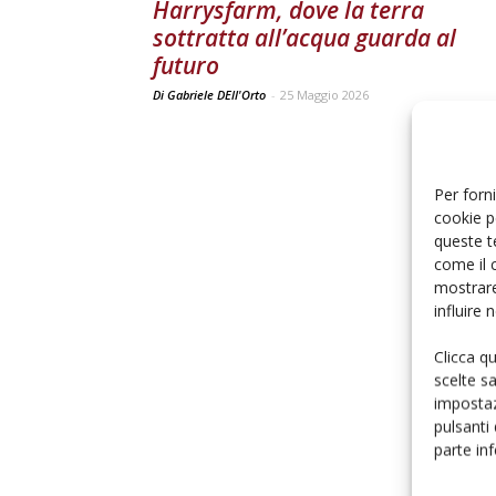
Harrysfarm, dove la terra
sottratta all’acqua guarda al
futuro
Di Gabriele DEll'Orto
-
25 Maggio 2026
Per forni
cookie p
queste t
come il 
mostrare
influire
Clicca q
scelte s
impostaz
pulsanti
parte in