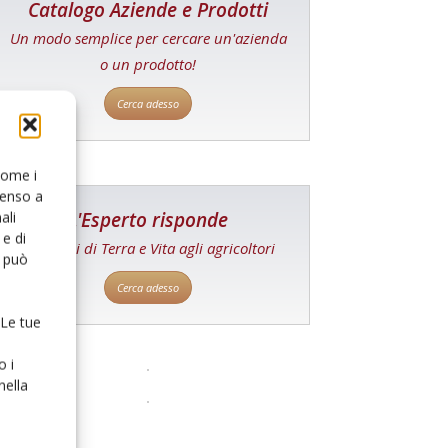
Catalogo Aziende e Prodotti
Un modo semplice per cercare un'azienda
o un prodotto!
Cerca adesso
 come i
senso a
L'Esperto risponde
ali
e di
I consigli di Terra e Vita agli agricoltori
o può
Cerca adesso
 Le tue
o i
nella