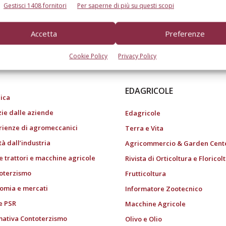
Gestisci 1408 fornitori
Per saperne di più su questi scopi
Accetta
Preferenze
do dell’agricoltura
Cookie Policy
Privacy Policy
EDAGRICOLE
ica
zie dalle aziende
Edagricole
rienze di agromeccanici
Terra e Vita
tà dall’industria
Agricommercio & Garden Cent
e trattori e macchine agricole
Rivista di Orticoltura e Floricol
oterzismo
Frutticoltura
omia e mercati
Informatore Zootecnico
e PSR
Macchine Agricole
ativa Contoterzismo
Olivo e Olio