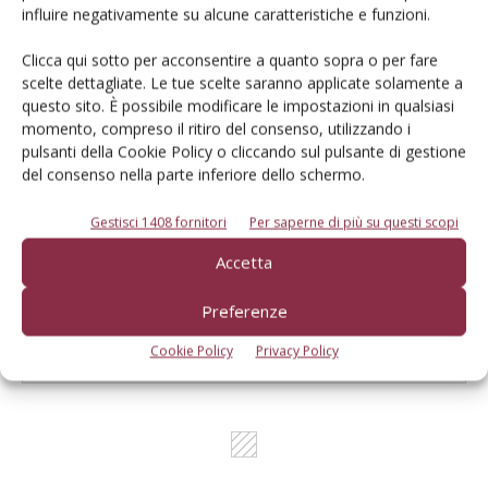
influire negativamente su alcune caratteristiche e funzioni.
Catalogo Aziende e Prodotti
Clicca qui sotto per acconsentire a quanto sopra o per fare
Un modo semplice per cercare un'azienda o un
scelte dettagliate. Le tue scelte saranno applicate solamente a
prodotto!
questo sito. È possibile modificare le impostazioni in qualsiasi
momento, compreso il ritiro del consenso, utilizzando i
Cerca adesso
pulsanti della Cookie Policy o cliccando sul pulsante di gestione
del consenso nella parte inferiore dello schermo.
Gestisci 1408 fornitori
Per saperne di più su questi scopi
Accetta
L'Esperto risponde
I consigli di Terra e Vita agli agricoltori
Preferenze
Cerca adesso
Cookie Policy
Privacy Policy