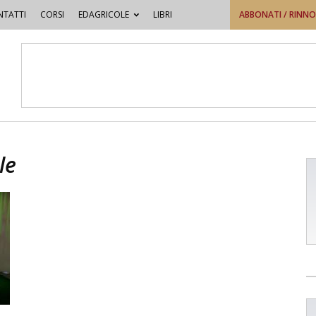
TATTI
CORSI
EDAGRICOLE
LIBRI
ABBONATI / RINN
le