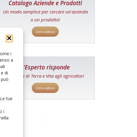
Catalogo Aziende e Prodotti
Un modo semplice per cercare un'azienda
o un prodotto!
Cerca adesso
 come i
senso a
L'Esperto risponde
ali
e di
I consigli di Terra e Vita agli agricoltori
o può
Cerca adesso
 Le tue
o i
nella