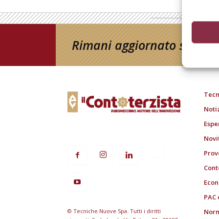
Rimani aggiornato sul mon
Tecn
Noti
Espe
Novi
Prov
Cont
Econ
PAC 
© Tecniche Nuove Spa. Tutti i diritti
Norm