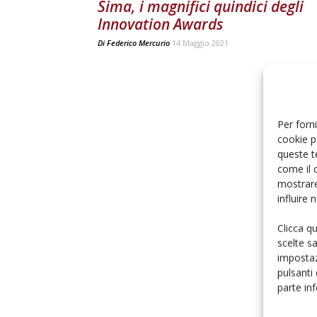
Sima, i magnifici quindici degli
Innovation Awards
Di
Federico Mercurio
14 Maggio 2021
Per forni
cookie p
queste t
come il 
mostrare
influire
Clicca q
scelte s
impostaz
pulsanti
parte in