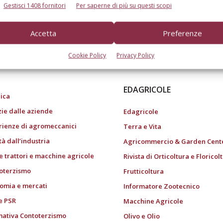
Gestisci 1408 fornitori
Per saperne di più su questi scopi
Accetta
Preferenze
do dell’agricoltura
Cookie Policy
Privacy Policy
EDAGRICOLE
ica
zie dalle aziende
Edagricole
rienze di agromeccanici
Terra e Vita
tà dall’industria
Agricommercio & Garden Cent
e trattori e macchine agricole
Rivista di Orticoltura e Floricol
oterzismo
Frutticoltura
omia e mercati
Informatore Zootecnico
e PSR
Macchine Agricole
ativa Contoterzismo
Olivo e Olio