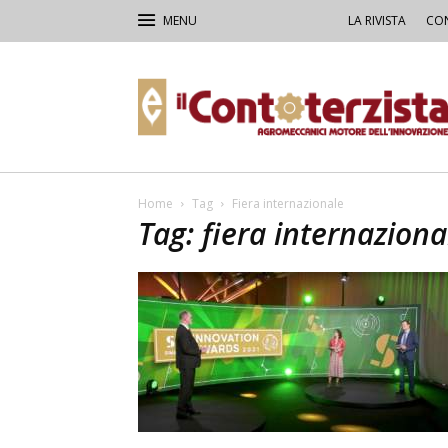
LA RIVISTA
CON
Il
Contoterzista
Home
Tag
Fiera internazionale
Tag: fiera internaziona