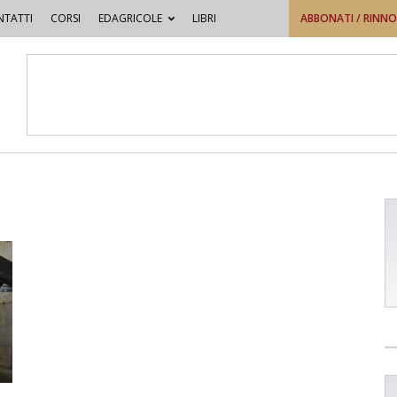
TATTI
CORSI
EDAGRICOLE
LIBRI
ABBONATI / RINN