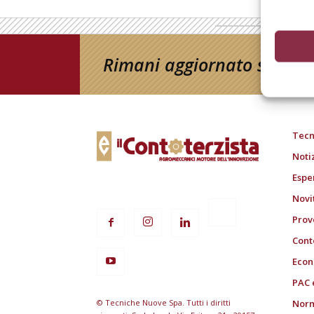
Rimani aggiornato sul mon
Tecn
Noti
Espe
Novi
Prov
Cont
Econ
PAC 
© Tecniche Nuove Spa. Tutti i diritti
Norm