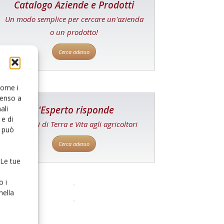
Catalogo Aziende e Prodotti
Un modo semplice per cercare un'azienda
o un prodotto!
Cerca adesso
 come i
senso a
L'Esperto risponde
ali
e di
I consigli di Terra e Vita agli agricoltori
o può
Cerca adesso
 Le tue
o i
nella