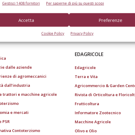
Gestisci 1408 fornitori
Per saperne di più su questi scopi
Accetta
Preferenze
do dell’agricoltura
Cookie Policy
Privacy Policy
EDAGRICOLE
ica
zie dalle aziende
Edagricole
rienze di agromeccanici
Terra e Vita
tà dall’industria
Agricommercio & Garden Cent
e trattori e macchine agricole
Rivista di Orticoltura e Floricol
oterzismo
Frutticoltura
omia e mercati
Informatore Zootecnico
e PSR
Macchine Agricole
ativa Contoterzismo
Olivo e Olio