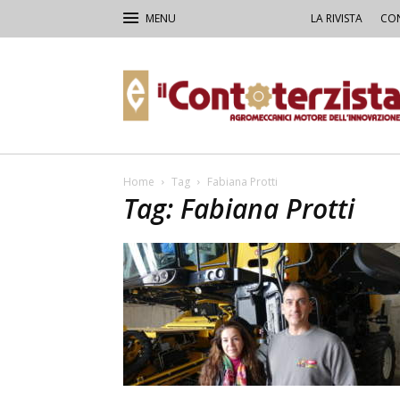
LA RIVISTA
CON
Il
Contoterzista
Home
Tag
Fabiana Protti
Tag: Fabiana Protti