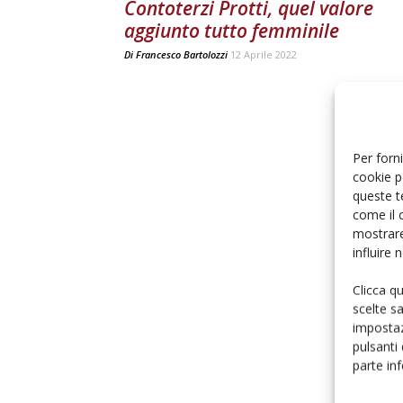
Contoterzi Protti, quel valore
aggiunto tutto femminile
Di
Francesco Bartolozzi
12 Aprile 2022
Per forni
cookie p
queste t
come il 
mostrare
influire
Clicca q
scelte s
impostaz
pulsanti
parte in