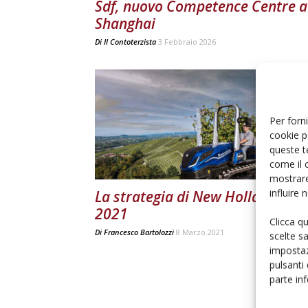
Sdf, nuovo Competence Centre a
Shanghai
Di
Il Contoterzista
3 Febbraio 2026
Per forni
cookie p
queste t
come il 
mostrare
influire
La strategia di New Holland per i
2021
Clicca q
Di
Francesco Bartolozzi
8 Marzo 2021
scelte s
impostaz
pulsanti
parte in