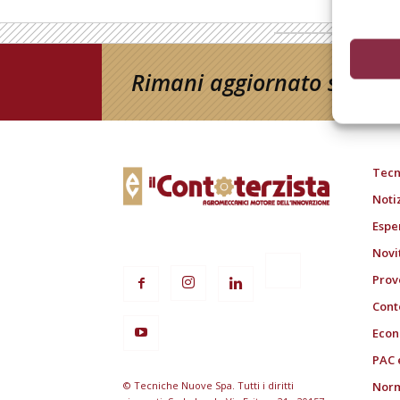
Rimani aggiornato sul mon
Tecn
Noti
Espe
Novi
Prov
Cont
Econ
PAC 
© Tecniche Nuove Spa. Tutti i diritti
Norm