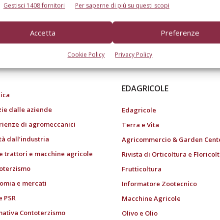
Gestisci 1408 fornitori
Per saperne di più su questi scopi
Accetta
Preferenze
do dell’agricoltura
Cookie Policy
Privacy Policy
EDAGRICOLE
ica
zie dalle aziende
Edagricole
rienze di agromeccanici
Terra e Vita
tà dall’industria
Agricommercio & Garden Cent
e trattori e macchine agricole
Rivista di Orticoltura e Floricol
oterzismo
Frutticoltura
omia e mercati
Informatore Zootecnico
e PSR
Macchine Agricole
ativa Contoterzismo
Olivo e Olio