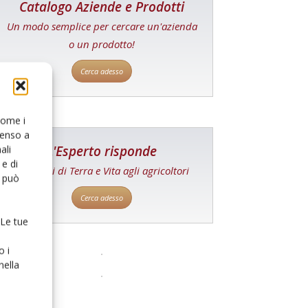
Catalogo Aziende e Prodotti
Un modo semplice per cercare un'azienda
o un prodotto!
Cerca adesso
 come i
senso a
L'Esperto risponde
ali
e di
I consigli di Terra e Vita agli agricoltori
o può
Cerca adesso
 Le tue
o i
nella