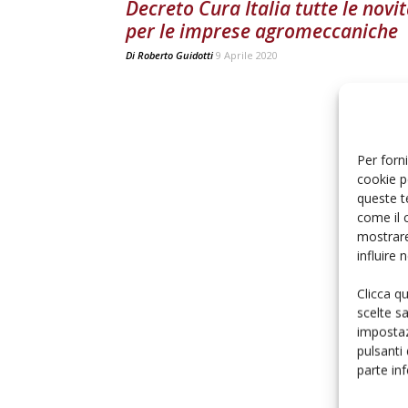
Decreto Cura Italia tutte le novi
per le imprese agromeccaniche
Di
Roberto Guidotti
9 Aprile 2020
Per forni
cookie p
queste t
come il 
mostrare
influire
Clicca q
scelte s
impostaz
pulsanti
parte in