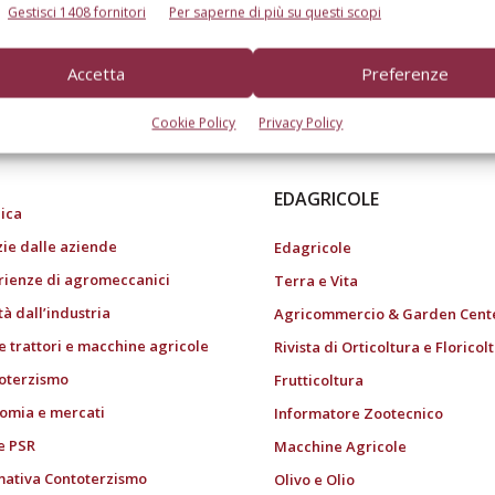
Gestisci 1408 fornitori
Per saperne di più su questi scopi
Accetta
Preferenze
do dell’agricoltura
Cookie Policy
Privacy Policy
EDAGRICOLE
ica
zie dalle aziende
Edagricole
rienze di agromeccanici
Terra e Vita
tà dall’industria
Agricommercio & Garden Cent
e trattori e macchine agricole
Rivista di Orticoltura e Floricol
oterzismo
Frutticoltura
omia e mercati
Informatore Zootecnico
e PSR
Macchine Agricole
ativa Contoterzismo
Olivo e Olio