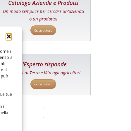
Catalogo Aziende e Prodotti
Un modo semplice per cercare un'azienda
o un prodotto!
Cerca adesso
 come i
senso a
L'Esperto risponde
ali
e di
I consigli di Terra e Vita agli agricoltori
o può
Cerca adesso
 Le tue
o i
nella