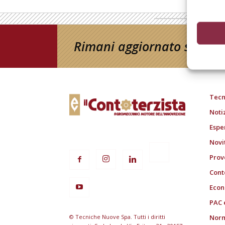
Rimani aggiornato sul mon
Tecn
Noti
Espe
Novi
Prov
Cont
Econ
PAC 
© Tecniche Nuove Spa. Tutti i diritti
Norm