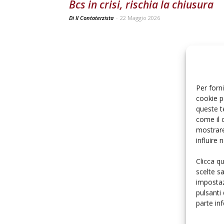
Bcs in crisi, rischia la chiusura
Di Il Contoterzista
-
22 Maggio 2026
Per forni
cookie p
queste t
come il 
mostrare
influire
Clicca q
scelte s
impostaz
pulsanti
parte in