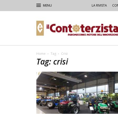
LA RIVISTA
CON
Il
Contoterzista
Home
Tag
Crisi
Tag: crisi