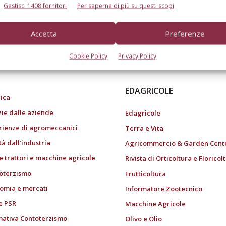
Gestisci 1408 fornitori
Per saperne di più su questi scopi
Accetta
Preferenze
do dell’agricoltura
Cookie Policy
Privacy Policy
EDAGRICOLE
ica
zie dalle aziende
Edagricole
rienze di agromeccanici
Terra e Vita
tà dall’industria
Agricommercio & Garden Cent
e trattori e macchine agricole
Rivista di Orticoltura e Floricol
oterzismo
Frutticoltura
omia e mercati
Informatore Zootecnico
e PSR
Macchine Agricole
ativa Contoterzismo
Olivo e Olio