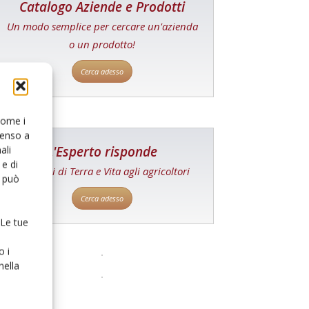
Catalogo Aziende e Prodotti
Un modo semplice per cercare un'azienda
o un prodotto!
Cerca adesso
 come i
senso a
L'Esperto risponde
ali
e di
I consigli di Terra e Vita agli agricoltori
o può
Cerca adesso
 Le tue
o i
nella