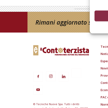
Rimani aggiornato sul mon
Tecn
Noti
Espe
Novi
Prov
Cont
Econ
PAC 
© Tecniche Nuove Spa. Tutti i diritti
Norm