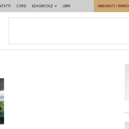
TATTI
CORSI
EDAGRICOLE
LIBRI
ABBONATI / RINN