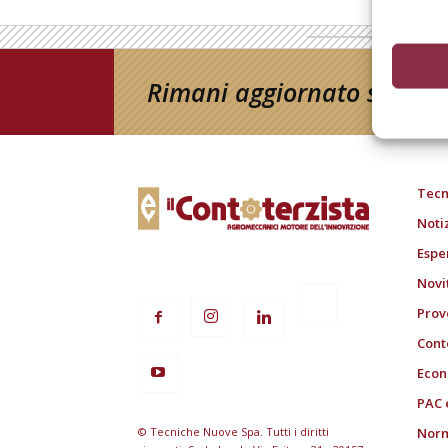
Rimani aggiornato sul mon
Tecn
Noti
Espe
Novi
Prov
Cont
Econ
PAC 
© Tecniche Nuove Spa. Tutti i diritti
Norm