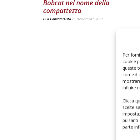
Bobcat nel nome della
compattezza
Di
Il Contoterzista
23 Novembre 2022
Per forni
cookie p
queste t
come il 
mostrare
influire
Clicca q
scelte s
impostaz
pulsanti
parte in