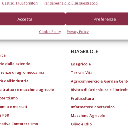
Gestisci 1408 fornitori
Per saperne di più su questi scopi
Accetta
Preferenze
do dell’agricoltura
Cookie Policy
Privacy Policy
EDAGRICOLE
ica
zie dalle aziende
Edagricole
rienze di agromeccanici
Terra e Vita
tà dall’industria
Agricommercio & Garden Cent
e trattori e macchine agricole
Rivista di Orticoltura e Floricol
oterzismo
Frutticoltura
omia e mercati
Informatore Zootecnico
e PSR
Macchine Agricole
ativa Contoterzismo
Olivo e Olio