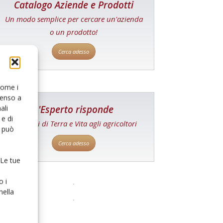
Catalogo Aziende e Prodotti
Un modo semplice per cercare un'azienda
o un prodotto!
Cerca adesso
 come i
senso a
L'Esperto risponde
ali
e di
I consigli di Terra e Vita agli agricoltori
o può
Cerca adesso
 Le tue
o i
nella