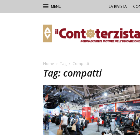
LA RIVISTA
CON
Il
Contoterzista
Home
Tag
Compatti
Tag: compatti