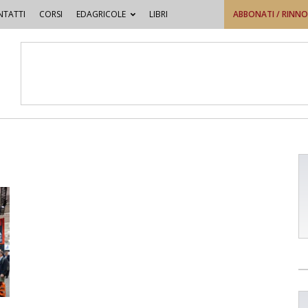
TATTI
CORSI
EDAGRICOLE
LIBRI
ABBONATI / RINN