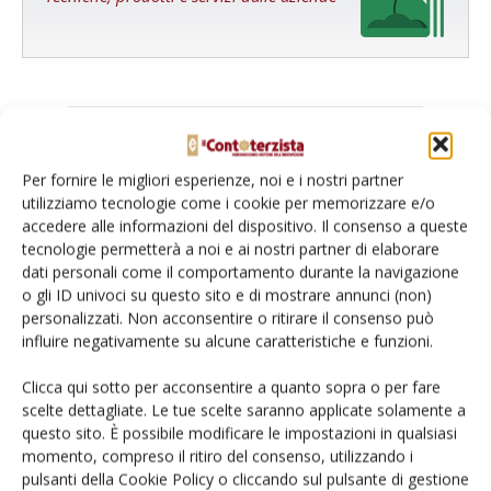
Per fornire le migliori esperienze, noi e i nostri partner
Catalogo Aziende e Prodotti
utilizziamo tecnologie come i cookie per memorizzare e/o
accedere alle informazioni del dispositivo. Il consenso a queste
Un modo semplice per cercare un'azienda o un
tecnologie permetterà a noi e ai nostri partner di elaborare
prodotto!
dati personali come il comportamento durante la navigazione
o gli ID univoci su questo sito e di mostrare annunci (non)
Cerca adesso
personalizzati. Non acconsentire o ritirare il consenso può
influire negativamente su alcune caratteristiche e funzioni.
Clicca qui sotto per acconsentire a quanto sopra o per fare
scelte dettagliate. Le tue scelte saranno applicate solamente a
L'Esperto risponde
questo sito. È possibile modificare le impostazioni in qualsiasi
momento, compreso il ritiro del consenso, utilizzando i
I consigli di Terra e Vita agli agricoltori
pulsanti della Cookie Policy o cliccando sul pulsante di gestione