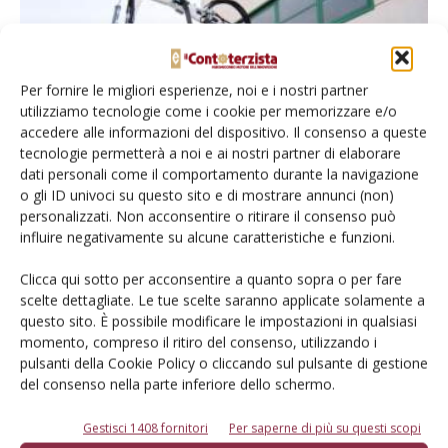
Per fornire le migliori esperienze, noi e i nostri partner
utilizziamo tecnologie come i cookie per memorizzare e/o
accedere alle informazioni del dispositivo. Il consenso a queste
tecnologie permetterà a noi e ai nostri partner di elaborare
dati personali come il comportamento durante la navigazione
Solarclean Pro – Da Hymach la soluzione
o gli ID univoci su questo sito e di mostrare annunci (non)
per la pulizia dei...
personalizzati. Non acconsentire o ritirare il consenso può
influire negativamente su alcune caratteristiche e funzioni.
Di
Il Contoterzista
2 Maggio 2013
Clicca qui sotto per acconsentire a quanto sopra o per fare
scelte dettagliate. Le tue scelte saranno applicate solamente a
questo sito. È possibile modificare le impostazioni in qualsiasi
momento, compreso il ritiro del consenso, utilizzando i
pulsanti della Cookie Policy o cliccando sul pulsante di gestione
del consenso nella parte inferiore dello schermo.
Gestisci 1408 fornitori
Per saperne di più su questi scopi