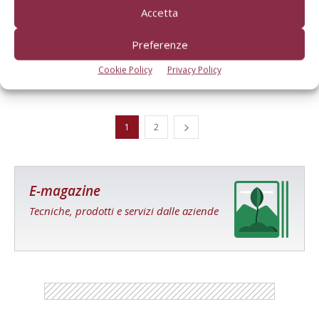
Accetta
Mercato ancora in difficoltà
Preferenze
Di Francesco Bartolozzi, Macchine e Motori
-
22 Gennaio 2013
Cookie Policy
Privacy Policy
1
2
E-magazine
Tecniche, prodotti e servizi dalle aziende