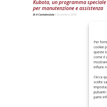
Kubota, un programma speciale
per manutenzione e assistenza
Di
Il Contoterzista
3 Dicembre 2018
Per forni
cookie p
queste t
come il 
mostrare
influire
Clicca q
scelte s
impostaz
pulsanti
parte in