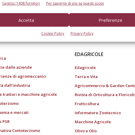
Gestisci 1408 fornitori
Per saperne di più su questi scopi
Accetta
Preferenze
do dell’agricoltura
Cookie Policy
Privacy Policy
EDAGRICOLE
ica
zie dalle aziende
Edagricole
rienze di agromeccanici
Terra e Vita
tà dall’industria
Agricommercio & Garden Cent
e trattori e macchine agricole
Rivista di Orticoltura e Floricol
oterzismo
Frutticoltura
omia e mercati
Informatore Zootecnico
e PSR
Macchine Agricole
ativa Contoterzismo
Olivo e Olio