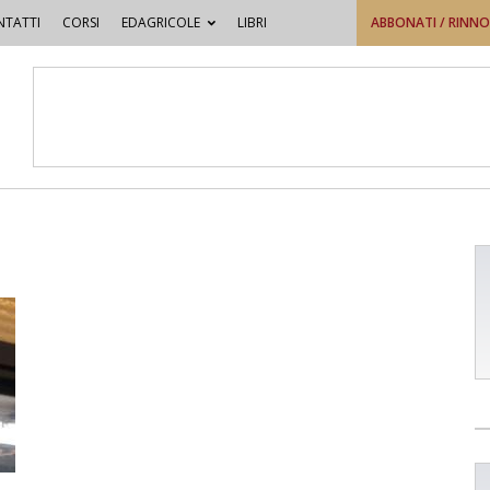
TATTI
CORSI
EDAGRICOLE
LIBRI
ABBONATI / RINN