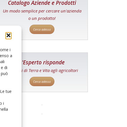
Catalogo Aziende e Prodotti
Un modo semplice per cercare un'azienda
o un prodotto!
Cerca adesso
 come i
senso a
L'Esperto risponde
ali
e di
I consigli di Terra e Vita agli agricoltori
o può
Cerca adesso
 Le tue
o i
nella