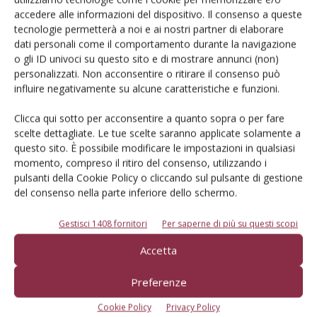
Iscriviti alle nostre newsletter
accedere alle informazioni del dispositivo. Il consenso a queste
tecnologie permetterà a noi e ai nostri partner di elaborare
dati personali come il comportamento durante la navigazione
o gli ID univoci su questo sito e di mostrare annunci (non)
personalizzati. Non acconsentire o ritirare il consenso può
influire negativamente su alcune caratteristiche e funzioni.
Clicca qui sotto per acconsentire a quanto sopra o per fare
scelte dettagliate. Le tue scelte saranno applicate solamente a
questo sito. È possibile modificare le impostazioni in qualsiasi
momento, compreso il ritiro del consenso, utilizzando i
pulsanti della Cookie Policy o cliccando sul pulsante di gestione
del consenso nella parte inferiore dello schermo.
Gestisci 1408 fornitori
Per saperne di più su questi scopi
© Tecniche Nuove Spa. Tutti i diritti riservati. Sede legale Via Eritrea 21 -
Accetta
20157 Milano | Codice fiscale, Partita IVA e Iscrizione al Registro delle
imprese di Milano: 00753480151
Registrazione Tribunale di Milano n. 71 del 05/03/2014 (Precedentemente
Preferenze
registrata presso il Tribunale di Bologna n. 6111 del 12/06/1992)
ROC "Poste italiane Spa sped. Abbonamento Postale DL 353/2003 conv. L.
Cookie Policy
Privacy Policy
27/02/2004 n. 46, art.1c.1: DCB Bologna" ROC n. 24344 dell'11 marzo 2014