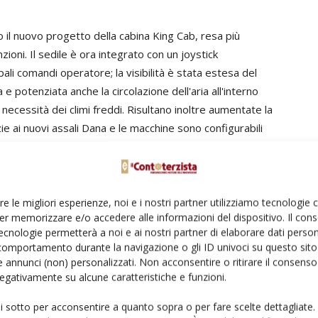
o il nuovo progetto della cabina King Cab, resa più
ioni. Il sedile è ora integrato con un joystick
ali comandi operatore; la visibilità è stata estesa del
 e potenziata anche la circolazione dell'aria all'interno
 necessità dei climi freddi. Risultano inoltre aumentate la
azie ai nuovi assali Dana e le macchine sono configurabili
re le migliori esperienze, noi e i nostri partner utilizziamo tecnologie
er memorizzare e/o accedere alle informazioni del dispositivo. Il con
ecnologie permetterà a noi e ai nostri partner di elaborare dati person
comportamento durante la navigazione o gli ID univoci su questo sito 
i sono stati puntati soprattutto sul Leader nella versione
 annunci (non) personalizzati. Non acconsentire o ritirare il consens
ispone di modelli dai 9 ai 33 metri cubi, che saranno
 negativamente su alcune caratteristiche e funzioni.
 industriali, da 151 a 181 kW Tier 4 interim o Stage
ui sotto per acconsentire a quanto sopra o per fare scelte dettagliate.
one verticale concepiti per supportare le aziende