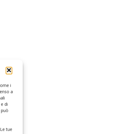
 come i
senso a
ali
e di
o può
 Le tue