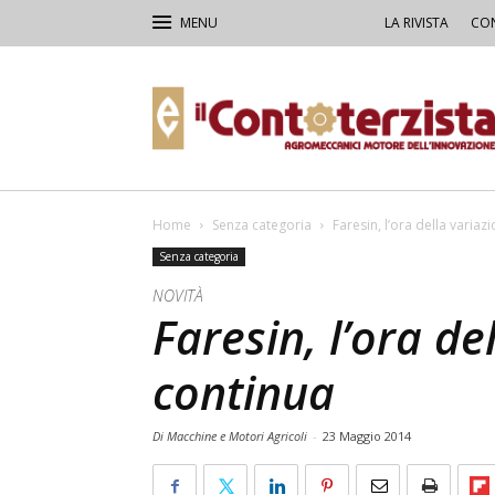
LA RIVISTA
CON
Il
Contoterzista
Home
Senza categoria
Faresin, l’ora della variaz
Senza categoria
NOVITÀ
Faresin, l’ora de
continua
Di Macchine e Motori Agricoli
-
23 Maggio 2014