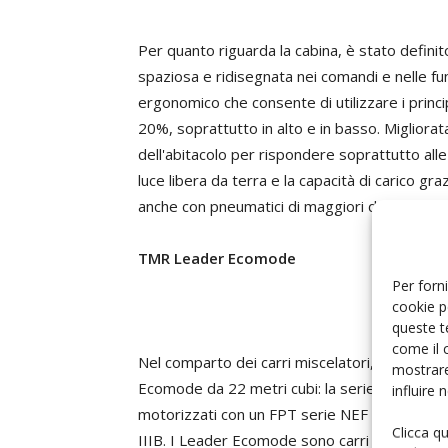
Per quanto riguarda la cabina, è stato definit
spaziosa e ridisegnata nei comandi e nelle funz
ergonomico che consente di utilizzare i princip
20%, soprattutto in alto e in basso. Migliorata
dell'abitacolo per rispondere soprattutto alle
luce libera da terra e la capacità di carico gr
anche con pneumatici di maggiori dimensioni.
TMR Leader Ecomode
Per forni
cookie p
queste t
come il 
Nel comparto dei carri miscelatori, i riflettor
mostrare
Ecomode da 22 metri cubi: la serie Ecomode d
influire
motorizzati con un FPT serie NEF per impieghi
Clicca q
IIIB. I Leader Ecomode sono carri a miscelazi