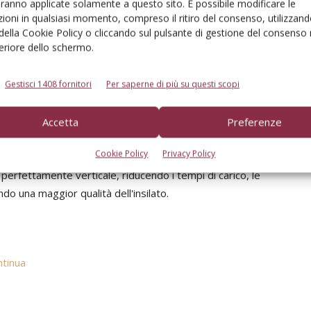
aranno applicate solamente a questo sito. È possibile modificare le
lumi di miscelata e chilometraggio negli spostamenti:
ioni in qualsiasi momento, compreso il ritiro del consenso, utilizzand
ontoterzisti e una forte riduzione dei consumi.
 della Cookie Policy o cliccando sul pulsante di gestione del consenso 
feriore dello schermo.
Gestisci 1408 fornitori
Per saperne di più su questi scopi
ta nei comandi e nelle funzioni. Il sedile è integrato con
zare i principali comandi operatore con un
Accetta
Preferenze
resa. Tra le soluzioni elettroniche di ultima generazione,
Cookie Policy
Privacy Policy
sin Industries del Vertical Cut che permette di
o perfettamente verticale, riducendo i tempi di carico, le
o una maggior qualità dell'insilato.
ntinua