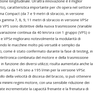
one longitudinale. Un'altra innovazione è il miglior
to), caratteristica importante per chi opera nel settore
amma Compact (da 7 e 9 metri di sbraccio, in versione
 gamma 7, 8, 9, 11 metri di sbraccio in versione VPS
e
e VPS sono distintive della nuova trasmissione (Variable
 variazione continua da 40 km/ora con 1 gruppo (VPS) o
S e VPS
e
migliorano notevolmente la modularità di
ndo le macchine molto più versatili e semplici da
, come è stato confermato durante la fase di testing, in
 elettronica combinata del motore e della trasmissione
n funzione dei diversi utilizzi; risulta aumentata anche la
 portata da 145 sino a 195 l/min per la versione VPS
e
.
llo della velocità di discesa del braccio, si può ottenere
 minimi regimi motore, con una sensibile riduzione dei
ate incrementate la capacità frenante e la frenatura di