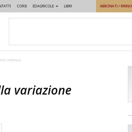
TATTI
CORSI
EDAGRICOLE
LIBRI
ABBONATI / RINN
ione continua
lla variazione