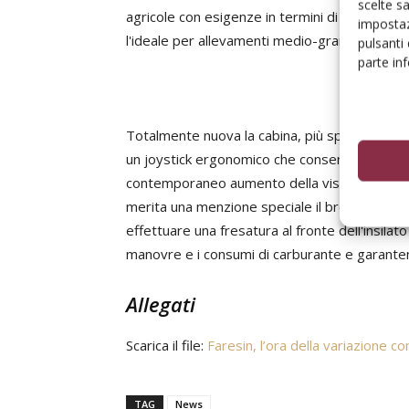
scelte s
agricole con esigenze in termini di grandi vo
impostaz
l'ideale per allevamenti medio-grandi e per c
pulsanti
parte in
Totalmente nuova la cabina, più spaziosa, rivis
un joystick ergonomico che consente di utiliz
contemporaneo aumento della visibilità sulla f
merita una menzione speciale il brevetto Fare
effettuare una fresatura al fronte dell'insilat
manovre e i consumi di carburante e garantend
Allegati
Scarica il file:
Faresin, l’ora della variazione co
TAG
News