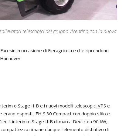
ollevatori telescopici del gruppo vicentino con la nuova
 Faresin in occasione di Fieragricola e che riprendono
d Hannover.
nterim o Stage IIIB e i nuovi modelli telescopici VPS e
are erano esposti l'FH 9.30 Compact con doppio sfilo e
ier 4 interim o Stage IIIB di marca Deutz da 90 kW,
compattezza rimane dunque l'elemento distintivo di