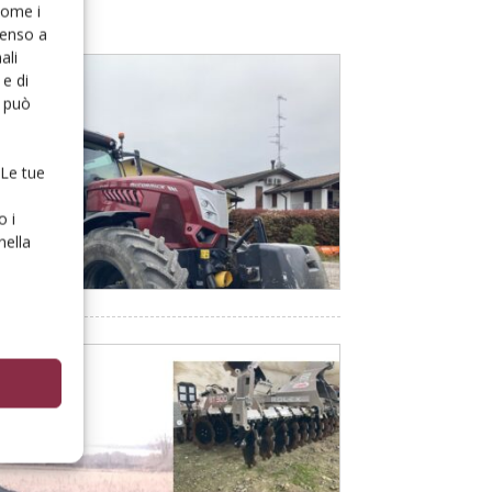
 come i
senso a
ali
e di
o può
 Le tue
o i
nella