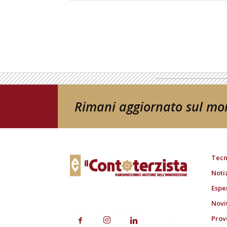
Rimani aggiornato sul mon
Tecn
Noti
Espe
Novi
Prov