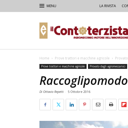
LA RIVISTA
CON
Il
Contoterzista
Home
Prove trattori e macchine agricole
Provato
Prove trattori e macchine agricole
Provato dagli agromeccanici
Raccoglipomodo
Di Ottavio Repetti
-
5 Ottobre 2016