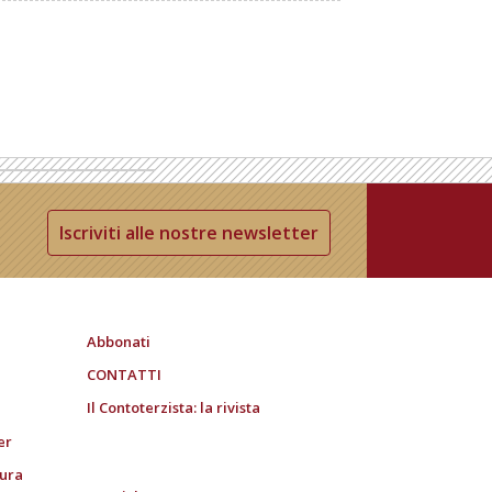
Iscriviti alle nostre newsletter
Abbonati
CONTATTI
Il Contoterzista: la rivista
er
tura