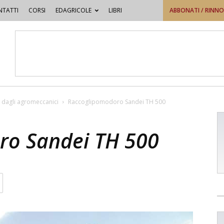
TATTI
CORSI
EDAGRICOLE
LIBRI
ABBONATI / RINN
 dagli agromeccanici
Raccoglipomodoro Sandei TH 500
ro Sandei TH 500