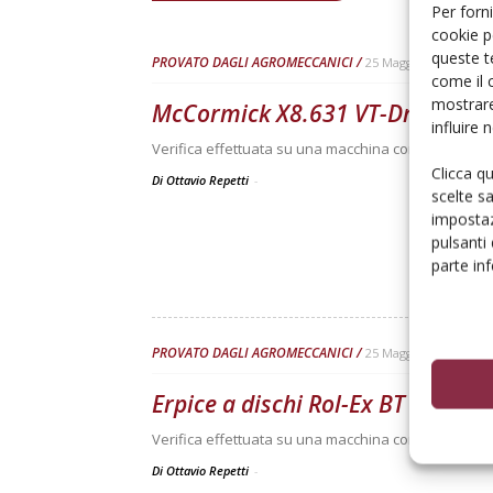
Per forni
cookie p
queste t
PROVATO DAGLI AGROMECCANICI
25 Maggio 2026
come il 
mostrare
McCormick X8.631 VT-Drive
influire
Verifica effettuata su una macchina con all’attivo 3
Clicca q
Di Ottavio Repetti
-
scelte s
impostaz
pulsanti
parte in
PROVATO DAGLI AGROMECCANICI
25 Maggio 2026
Erpice a dischi Rol-Ex BT 300 e 
Verifica effettuata su una macchina con all’attivo 
Di Ottavio Repetti
-