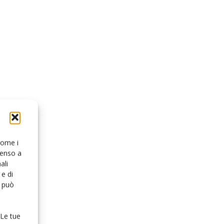
 come i
senso a
ali
e di
o può
 Le tue