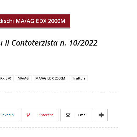
 dischi MA/AG EDX 2000M
su Il Contoterzista n. 10/2022
8RX 370
MA/AG
MA/AG EDX 2000M
Trattori
Linkedin
Pinterest
Email