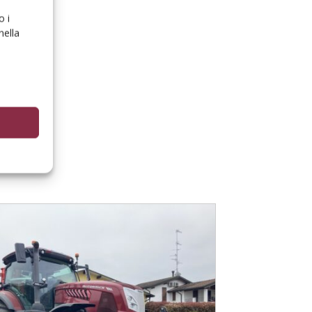
o i
nella