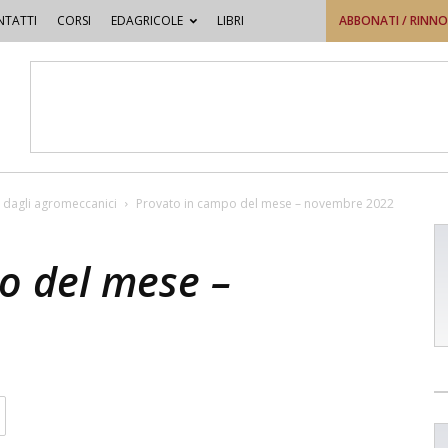
TATTI
CORSI
EDAGRICOLE
LIBRI
ABBONATI / RINN
 dagli agromeccanici
Provato in campo del mese – novembre 2022
o del mese –