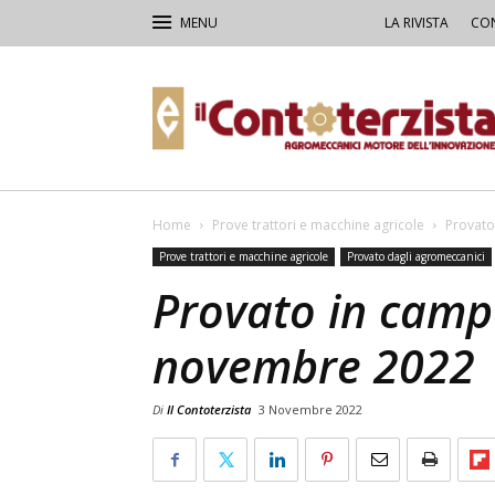
LA RIVISTA
CON
Il
Contoterzista
Home
Prove trattori e macchine agricole
Provato
Prove trattori e macchine agricole
Provato dagli agromeccanici
Provato in camp
novembre 2022
Di
Il Contoterzista
3 Novembre 2022