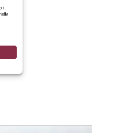
o i
nella