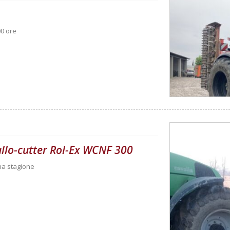
00 ore
rullo-cutter Rol-Ex WCNF 300
una stagione