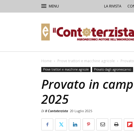
LA RIVISTA
CON
Il
Contoterzista
Home
Prove trattori e macchine agricole
Provato
Prove trattori e macchine agricole
Provato dagli agromeccanici
Provato in campo
2025
Di
Il Contoterzista
20 Luglio 2025