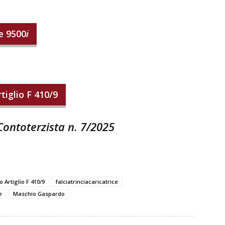
re 9500
i
iglio F 410/9
 Contoterzista n. 7/2025
Artiglio F 410/9
falciatrinciacaricatrice
e
Maschio Gaspardo