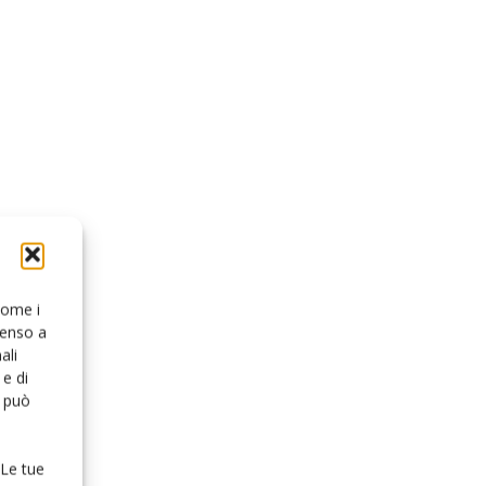
 come i
senso a
ali
e di
o può
 Le tue