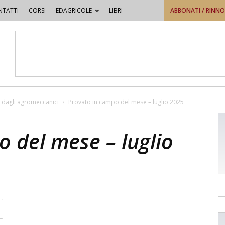
TATTI
CORSI
EDAGRICOLE
LIBRI
ABBONATI / RINN
 dagli agromeccanici
Provato in campo del mese – luglio 2025
 del mese – luglio