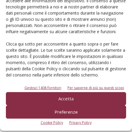
accedere alle informazioni del dispositivo. Il consenso a queste
tecnologie permetterà a noi e ai nostri partner di elaborare
dati personali come il comportamento durante la navigazione
o gli ID univoci su questo sito e di mostrare annunci (non)
Dalla stessa categoria
personalizzati. Non acconsentire o ritirare il consenso può
influire negativamente su alcune caratteristiche e funzioni.
PROVATO DAGLI AGROMECCANICI
25 Maggio 2026
Clicca qui sotto per acconsentire a quanto sopra o per fare
McCormick X8.631 VT-Drive
scelte dettagliate. Le tue scelte saranno applicate solamente a
questo sito. È possibile modificare le impostazioni in qualsiasi
Verifica effettuata su una macchina con all’attivo 300 ore
momento, compreso il ritiro del consenso, utilizzando i
Di Ottavio Repetti
-
pulsanti della Cookie Policy o cliccando sul pulsante di gestione
del consenso nella parte inferiore dello schermo.
PROVATO DAGLI AGROMECCANICI
25 Maggio 2026
Gestisci 1408 fornitori
Per saperne di più su questi scopi
Erpice a dischi Rol-Ex BT 300 e
Accetta
rullo-cutter Rol-Ex WCNF 300
Preferenze
Verifica effettuata su una macchina con all’attivo una stagione
Cookie Policy
Privacy Policy
Di Ottavio Repetti
-