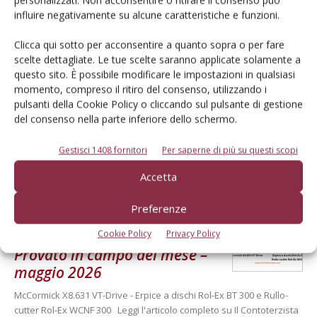
personalizzati. Non acconsentire o ritirare il consenso può
influire negativamente su alcune caratteristiche e funzioni.
Verifica effettuata su una macchina con all’attivo 300 ore
Di Ottavio Repetti
-
Clicca qui sotto per acconsentire a quanto sopra o per fare
scelte dettagliate. Le tue scelte saranno applicate solamente a
questo sito. È possibile modificare le impostazioni in qualsiasi
momento, compreso il ritiro del consenso, utilizzando i
PROVATO DAGLI AGROMECCANICI
25 Maggio 2026
pulsanti della Cookie Policy o cliccando sul pulsante di gestione
Erpice a dischi Rol-Ex BT 300 e
del consenso nella parte inferiore dello schermo.
rullo-cutter Rol-Ex WCNF 300
Gestisci 1408 fornitori
Per saperne di più su questi scopi
Verifica effettuata su una macchina con all’attivo una stagione
Accetta
Di Ottavio Repetti
-
Preferenze
PROVATO DAGLI AGROMECCANICI
25 Maggio 2026
Cookie Policy
Privacy Policy
Provato in campo del mese –
maggio 2026
McCormick X8.631 VT-Drive - Erpice a dischi Rol-Ex BT 300 e Rullo-
cutter Rol-Ex WCNF 300 Leggi l'articolo completo su Il Contoterzista