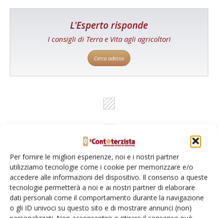
L'Esperto risponde
I consigli di Terra e Vita agli agricoltori
Cerca adesso
Per fornire le migliori esperienze, noi e i nostri partner
utilizziamo tecnologie come i cookie per memorizzare e/o
Dalla stessa categoria
accedere alle informazioni del dispositivo. Il consenso a queste
tecnologie permetterà a noi e ai nostri partner di elaborare
dati personali come il comportamento durante la navigazione
PROVATO DAGLI AGROMECCANICI
25 Maggio 2026
o gli ID univoci su questo sito e di mostrare annunci (non)
McCormick X8.631 VT-Drive