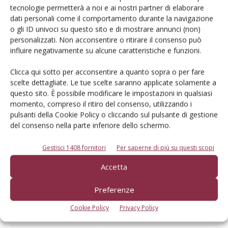
tecnologie permetterà a noi e ai nostri partner di elaborare
dati personali come il comportamento durante la navigazione
Dalla stessa categoria
o gli ID univoci su questo sito e di mostrare annunci (non)
personalizzati. Non acconsentire o ritirare il consenso può
influire negativamente su alcune caratteristiche e funzioni.
PROVATO DAGLI AGROMECCANICI
25 Maggio 2026
Clicca qui sotto per acconsentire a quanto sopra o per fare
McCormick X8.631 VT-Drive
scelte dettagliate. Le tue scelte saranno applicate solamente a
questo sito. È possibile modificare le impostazioni in qualsiasi
Verifica effettuata su una macchina con all’attivo 300 ore
momento, compreso il ritiro del consenso, utilizzando i
Di Ottavio Repetti
-
pulsanti della Cookie Policy o cliccando sul pulsante di gestione
del consenso nella parte inferiore dello schermo.
PROVATO DAGLI AGROMECCANICI
25 Maggio 2026
Gestisci 1408 fornitori
Per saperne di più su questi scopi
Erpice a dischi Rol-Ex BT 300 e
Accetta
rullo-cutter Rol-Ex WCNF 300
Preferenze
Verifica effettuata su una macchina con all’attivo una stagione
Cookie Policy
Privacy Policy
Di Ottavio Repetti
-