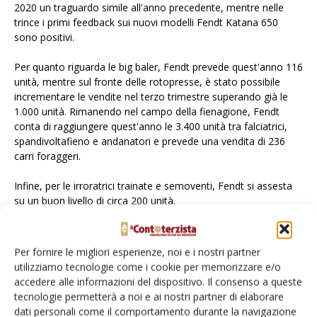
2020 un traguardo simile all'anno precedente, mentre nelle
trince i primi feedback sui nuovi modelli Fendt Katana 650
sono positivi.
Per quanto riguarda le big baler, Fendt prevede quest'anno 116
unità, mentre sul fronte delle rotopresse, è stato possibile
incrementare le vendite nel terzo trimestre superando già le
1.000 unità. Rimanendo nel campo della fienagione, Fendt
conta di raggiungere quest'anno le 3.400 unità tra falciatrici,
spandivoltafieno e andanatori e prevede una vendita di 236
carri foraggeri.
Infine, per le irroratrici trainate e semoventi, Fendt si assesta
su un buon livello di circa 200 unità.
Nel 2020 il budget per ricerca e sviluppo in casa Fendt si aggira
sugli 80 milioni di euro, per un organico complessivo di 5.958
Per fornire le migliori esperienze, noi e i nostri partner
dipendenti in tutte le sei sedi in Germania, 117 in più che a fine
utilizziamo tecnologie come i cookie per memorizzare e/o
2019.
accedere alle informazioni del dispositivo. Il consenso a queste
tecnologie permetterà a noi e ai nostri partner di elaborare
dati personali come il comportamento durante la navigazione