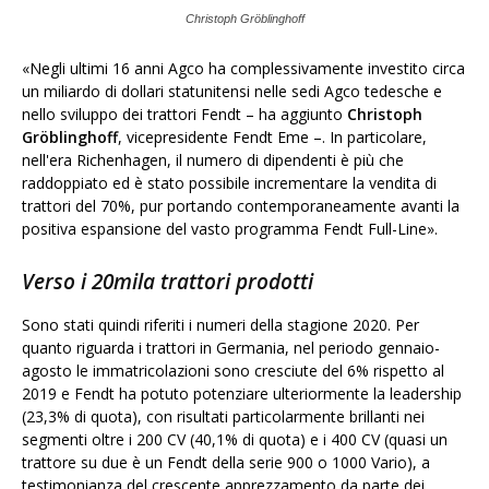
Christoph Gröblinghoff
«Negli ultimi 16 anni Agco ha complessivamente investito circa
un miliardo di dollari statunitensi nelle sedi Agco tedesche e
nello sviluppo dei trattori Fendt – ha aggiunto
Christoph
Gröblinghoff
, vicepresidente Fendt Eme –. In particolare,
nell'era Richenhagen, il numero di dipendenti è più che
raddoppiato ed è stato possibile incrementare la vendita di
trattori del 70%, pur portando contemporaneamente avanti la
positiva espansione del vasto programma Fendt Full-Line».
Verso i 20mila trattori prodotti
Sono stati quindi riferiti i numeri della stagione 2020. Per
quanto riguarda i trattori in Germania, nel periodo gennaio-
agosto le immatricolazioni sono cresciute del 6% rispetto al
2019 e Fendt ha potuto potenziare ulteriormente la leadership
(23,3% di quota), con risultati particolarmente brillanti nei
segmenti oltre i 200 CV (40,1% di quota) e i 400 CV (quasi un
trattore su due è un Fendt della serie 900 o 1000 Vario), a
testimonianza del crescente apprezzamento da parte dei