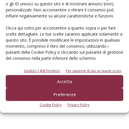
Investimenti in Ricerca e Sviluppo dal 1995 a oggi (milioni di euro)
o gli ID univoci su questo sito e di mostrare annunci (non)
personalizzati. Non acconsentire o ritirare il consenso può
TAG
1100 MT
5275 C SL
Fendt 200 Vario
influire negativamente su alcune caratteristiche e funzioni.
Clicca qui sotto per acconsentire a quanto sopra o per fare
scelte dettagliate. Le tue scelte saranno applicate solamente a
questo sito. È possibile modificare le impostazioni in qualsiasi
momento, compreso il ritiro del consenso, utilizzando i
Facebook
Twitter
pulsanti della Cookie Policy o cliccando sul pulsante di gestione
del consenso nella parte inferiore dello schermo.
Gestisci 1408 fornitori
Per saperne di più su questi scopi
Accetta
Preferenze
Francesco Bartolozzi
Cookie Policy
Privacy Policy