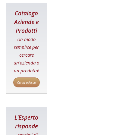
Catalogo
Aziende e
Prodotti
Un modo
semplice per
cercare
un'azienda o
un prodotto!
Cerca adesso
L'Esperto
risponde
I consigli di