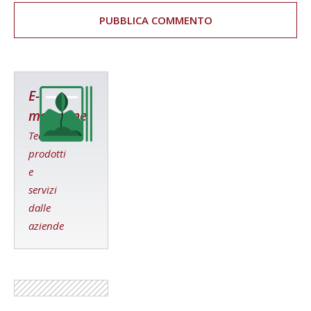
E-
magazine
Tecniche,
prodotti
e
servizi
dalle
aziende