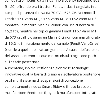
con quattro modelli da 511 CV fino a 673 CV (secondo ECE
R 120) offrendo ora i trattori Fendt, inclusi i cingolati, in un
campo di potenza che va da 70 CV a 673 CV. Nei modelli
Fendt 1151 Vario MT, 1156 Vario MT e 1162 Vario MT è
montato un motore Man a 6 cilindri con una cilindrata di
15,2 litri, mentre nel top di gamma Fendt 1167 Vario MT
da 673 cavalli troviamo un Man a 6 cilindri con una cilindrata
di 16,2 litri. Il funzionamento del cambio (Fendt VarioDrive)
è simile a quello dei trattori gommati. A causa dell’assenza
dell’assale anteriore, i due motori idraulici agiscono però
sull’assale posteriore.
Aumentano, inoltre, l’efficienza globale le tecnologie
innovative quali la barra di traino e il sollevatore posteriore
oscillanti, il sistema di sospensioni di concezione
completamente nuova Smart Ride+ e il noto bracciolo
multifunzione Fendt con il joystick multifunzione integrato.