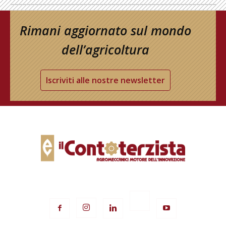
Rimani aggiornato sul mondo
dell’agricoltura
Iscriviti alle nostre newsletter