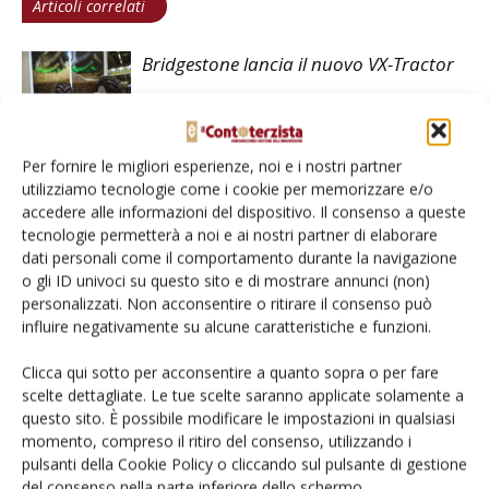
Articoli correlati
Bridgestone lancia il nuovo VX-Tractor
Bridgestone Europe: Paolo Ferrari
Per fornire le migliori esperienze, noi e i nostri partner
utilizziamo tecnologie come i cookie per memorizzare e/o
nominato nuovo Presidente e Ceo
accedere alle informazioni del dispositivo. Il consenso a queste
Emea
tecnologie permetterà a noi e ai nostri partner di elaborare
dati personali come il comportamento durante la navigazione
o gli ID univoci su questo sito e di mostrare annunci (non)
personalizzati. Non acconsentire o ritirare il consenso può
influire negativamente su alcune caratteristiche e funzioni.
LASCIA UN COMMENTO
Clicca qui sotto per acconsentire a quanto sopra o per fare
scelte dettagliate. Le tue scelte saranno applicate solamente a
questo sito. È possibile modificare le impostazioni in qualsiasi
momento, compreso il ritiro del consenso, utilizzando i
pulsanti della Cookie Policy o cliccando sul pulsante di gestione
del consenso nella parte inferiore dello schermo.