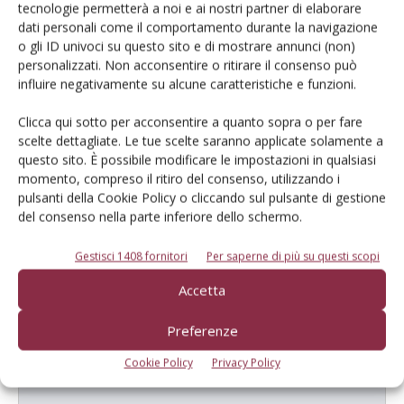
tecnologie permetterà a noi e ai nostri partner di elaborare
dati personali come il comportamento durante la navigazione
E-magazine
o gli ID univoci su questo sito e di mostrare annunci (non)
Tecniche, prodotti e servizi dalle aziende
personalizzati. Non acconsentire o ritirare il consenso può
influire negativamente su alcune caratteristiche e funzioni.
Clicca qui sotto per acconsentire a quanto sopra o per fare
scelte dettagliate. Le tue scelte saranno applicate solamente a
questo sito. È possibile modificare le impostazioni in qualsiasi
momento, compreso il ritiro del consenso, utilizzando i
pulsanti della Cookie Policy o cliccando sul pulsante di gestione
del consenso nella parte inferiore dello schermo.
Catalogo Aziende e Prodotti
Un modo semplice per cercare un'azienda o un
Gestisci 1408 fornitori
Per saperne di più su questi scopi
prodotto!
Accetta
Cerca adesso
Preferenze
Cookie Policy
Privacy Policy