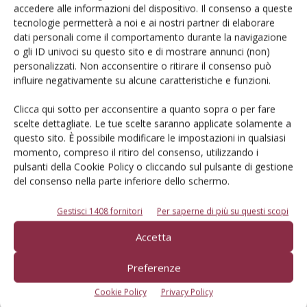
accedere alle informazioni del dispositivo. Il consenso a queste
tecnologie permetterà a noi e ai nostri partner di elaborare
dati personali come il comportamento durante la navigazione
o gli ID univoci su questo sito e di mostrare annunci (non)
E-magazine
personalizzati. Non acconsentire o ritirare il consenso può
Tecniche, prodotti e servizi dalle aziende
influire negativamente su alcune caratteristiche e funzioni.
Clicca qui sotto per acconsentire a quanto sopra o per fare
scelte dettagliate. Le tue scelte saranno applicate solamente a
questo sito. È possibile modificare le impostazioni in qualsiasi
momento, compreso il ritiro del consenso, utilizzando i
pulsanti della Cookie Policy o cliccando sul pulsante di gestione
del consenso nella parte inferiore dello schermo.
Catalogo Aziende e Prodotti
Gestisci 1408 fornitori
Per saperne di più su questi scopi
Un modo semplice per cercare un'azienda o un
Accetta
prodotto!
Preferenze
Cerca adesso
Cookie Policy
Privacy Policy