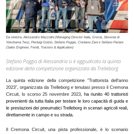
Da sinistra, Alessandro Mazzolini (Managing Director Italia, Grecia, Slovenia di
Yokohama Tws), Pierluigi Golzio, Stefano Poggio, Cristiano Zani e Stefano Pariani
(Sales Engineer, Fendt, Tractors & Application)
Stefano Poggio di Alessandria si è aggiudicato la quinta
edizione della competizione organizzata da Trelleborg
La quinta edizione della competizione "Trattorista dell’anno
2023", organizzata da Trelleborg e tenutasi presso il Cremona
Circuit, lo scorso 25 novembre 2023,
ha riunito 40 trattoristi
provenienti da tutta Italia per testare le loro capacità di guida e
le prestazioni dei pneumatici Trelleborg in scenari agricoli reali,
direttamente in campo e su strada.
Il Cremona Circuit, una pista professionale, è lo scenario