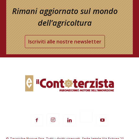
Rimani aggiornato sul mondo
dell’agricoltura
Iscriviti alle nostre newsletter
© Tecniche Nuove Spa. Tutti i diritti riservati. Sede legale Via Eritrea 21 -