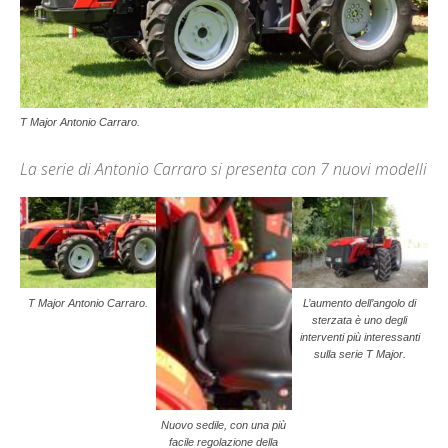
T Major Antonio Carraro.
La serie di Antonio Carraro si presenta con 7 nuovi modelli
T Major Antonio Carraro.
L’aumento dell’angolo di
sterzata è uno degli
interventi più interessanti
sulla serie T Major.
Nuovo sedile, con una più
facile regolazione della