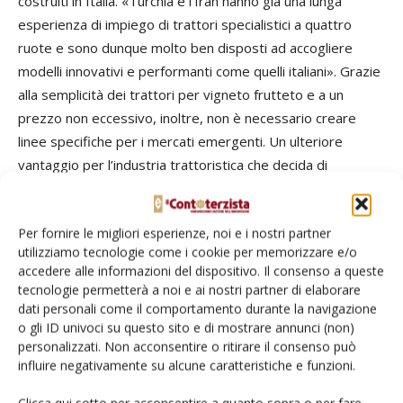
costruiti in Italia. «Turchia e l’Iran hanno già una lunga
esperienza di impiego di trattori specialistici a quattro
ruote e sono dunque molto ben disposti ad accogliere
modelli innovativi e performanti come quelli italiani». Grazie
alla semplicità dei trattori per vigneto frutteto e a un
prezzo non eccessivo, inoltre, non è necessario creare
linee specifiche per i mercati emergenti. Un ulteriore
vantaggio per l’industria trattoristica che decida di
cimentarsi con i mercati dell’Est e del Medio Oriente. di
Ottavio Repetti
Per fornire le migliori esperienze, noi e i nostri partner
utilizziamo tecnologie come i cookie per memorizzare e/o
*** *** ***
accedere alle informazioni del dispositivo. Il consenso a queste
tecnologie permetterà a noi e ai nostri partner di elaborare
Un primato nelle cabine pressurizzate
dati personali come il comportamento durante la navigazione
o gli ID univoci su questo sito e di mostrare annunci (non)
personalizzati. Non acconsentire o ritirare il consenso può
influire negativamente su alcune caratteristiche e funzioni.
La Antonio Carraro ha sfruttato la kermesse per il lancio dei
nuovi T Major per riportare all’attenzione della stampa anche
Clicca qui sotto per acconsentire a quanto sopra o per fare