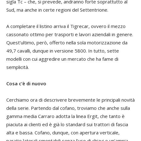
sigla Tc – che, si prevede, andranno forte soprattutto al
Sud, ma anche in certe regioni del Settentrione.
A completare il listino arriva il Tigrecar, ovvero il mezzo
cassonato ottimo per trasporti e lavori aziendali in genere.
Quest’ultimo, però, offerto nella sola motorizzazione da
49,7 cavalli, dunque in versione 5800. In tutto, sette
modelli con cui aggredire un mercato che ha fame di
semplicità.
Cosa c’è di nuovo
Cerchiamo ora di descrivere brevemente le principali novità
della serie. Partendo dal cofano, troviamo che anche sulla
gamma media Carraro adotta la linea Ergit, che tanto è
piaciuta ai clienti ed è già lo standard sui trattori di fascia
alta e bassa. Cofano, dunque, con apertura verticale,
paratie laterali smontabili senza l’uso di chiavi e un’ampia