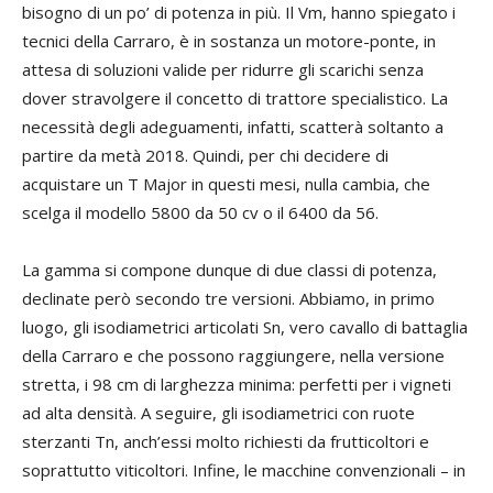
bisogno di un po’ di potenza in più. Il Vm, hanno spiegato i
tecnici della Carraro, è in sostanza un motore-ponte, in
attesa di soluzioni valide per ridurre gli scarichi senza
dover stravolgere il concetto di trattore specialistico. La
necessità degli adeguamenti, infatti, scatterà soltanto a
partire da metà 2018. Quindi, per chi decidere di
acquistare un T Major in questi mesi, nulla cambia, che
scelga il modello 5800 da 50 cv o il 6400 da 56.
La gamma si compone dunque di due classi di potenza,
declinate però secondo tre versioni. Abbiamo, in primo
luogo, gli isodiametrici articolati Sn, vero cavallo di battaglia
della Carraro e che possono raggiungere, nella versione
stretta, i 98 cm di larghezza minima: perfetti per i vigneti
ad alta densità. A seguire, gli isodiametrici con ruote
sterzanti Tn, anch’essi molto richiesti da frutticoltori e
soprattutto viticoltori. Infine, le macchine convenzionali – in