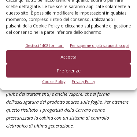
la sua cabina Protector, che nella versione ribassata – Super
scelte dettagliate. Le tue scelte saranno applicate solamente a
questo sito. È possibile modificare le impostazioni in qualsiasi
low profile o Slp – è arrivata alle fasi finali del Tractor of the
momento, compreso il ritiro del consenso, utilizzando i
year. «Si tratta – ha spiegato Liliana Carraro, responsabile
pulsanti della Cookie Policy o cliccando sul pulsante di gestione
della comunicazione del gruppo – dell’unica cabina ribassata
del consenso nella parte inferiore dello schermo.
certificata in categoria 4. Molti altri vantano prestazioni
Gestisci 1408 fornitori
Per saperne di più su questi scopi
simili, ma nessuno dei concorrenti ha la certificazione», ha
fatto notare.
Accetta
La categoria 4 è il livello più alto di protezione assicurato da
Preferenze
un abitacolo: per ottenerlo, occorre dimostrare di essere in
Cookie Policy
Privacy Policy
grado di mantenere fuori dal medesimo polvere, aerosol
(nube dei trattamenti) e anche vapore, che si forma
dall’asciugatura del prodotto sparso sulle foglie. Per ottenere
questo risultato, i progettisti della Carraro hanno
pressurizzato la cabina con un sistema di controllo
elettronico di ultima generazione.