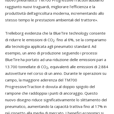
nuovo pneumatico TM700 ProgressiveTraction
abbiamo
raggiunto nuovi traguardi, migliorare l'efficienza e la
produttività dell'agricoltura moderna, incrementando allo
stesso tempo le prestazioni ambientali del trattore».
Trelleborg evidenzia che la BlueTire technology consente
di ridurre le emissioni di CO
fino al 6%, se la compariamo
2
alla tecnologia applicata agli pneumatici standard. Ad
esempio, un anno di produzione seguendo i processi
BlueTire
ha portato ad una riduzione delle emissioni pari a
13.700 tonnellate di CO
, equivalenti alle emissioni di 2.884
2
autovetture nel corso di un anno. Durante le operazioni su
campo, la maggiore aderenza del TM700
ProgressiveTraction è dovuta al doppio spigolo del
rampone che raddoppia i punti di ancoraggio. Questo
nuovo disegno riduce significativamente lo slittamento del
pneumatico, aumentando la capacità trattiva fino al 17% in
più rispetto alla media di mercato. I benefici economici si