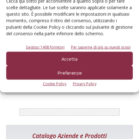
Clicca qui sotto per acconsentire a quanto sopra o per fare
scelte dettagliate. Le tue scelte saranno applicate solamente a
Salva il mio nome, email e sito web in questo browser per la
questo sito. È possibile modificare le impostazioni in qualsiasi
prossima volta che commento.
momento, compreso il ritiro del consenso, utilizzando i
pulsanti della Cookie Policy o cliccando sul pulsante di gestione
del consenso nella parte inferiore dello schermo.
Gestisci 1408 fornitori
Per saperne di più su questi scopi
Accetta
E-magazine
Preferenze
Tecniche, prodotti e servizi dalle aziende
Cookie Policy
Privacy Policy
Catalogo Aziende e Prodotti