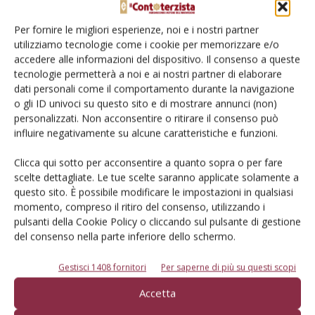
Un modo semplice per cercare un'azienda o un
Per fornire le migliori esperienze, noi e i nostri partner
prodotto!
utilizziamo tecnologie come i cookie per memorizzare e/o
accedere alle informazioni del dispositivo. Il consenso a queste
Cerca adesso
tecnologie permetterà a noi e ai nostri partner di elaborare
dati personali come il comportamento durante la navigazione
o gli ID univoci su questo sito e di mostrare annunci (non)
personalizzati. Non acconsentire o ritirare il consenso può
influire negativamente su alcune caratteristiche e funzioni.
L'Esperto risponde
Clicca qui sotto per acconsentire a quanto sopra o per fare
I consigli di Terra e Vita agli agricoltori
scelte dettagliate. Le tue scelte saranno applicate solamente a
questo sito. È possibile modificare le impostazioni in qualsiasi
Cerca adesso
momento, compreso il ritiro del consenso, utilizzando i
pulsanti della Cookie Policy o cliccando sul pulsante di gestione
del consenso nella parte inferiore dello schermo.
Gestisci 1408 fornitori
Per saperne di più su questi scopi
Accetta