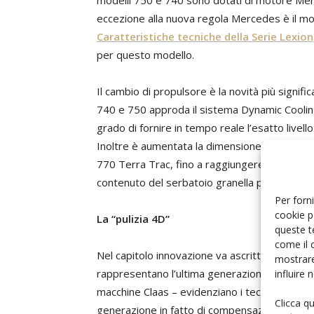
modelli 750 e 740 sono dotati di motore Merc
eccezione alla nuova regola Mercedes è il mot
Caratteristiche tecniche della Serie Lexion
per questo modello.
Il cambio di propulsore è la novità più signifi
740 e 750 approda il sistema Dynamic Cooling 
grado di fornire in tempo reale l’esatto livel
Inoltre è aumentata la dimensione del serbato
770 Terra Trac, fino a raggiungere una capacit
contenuto del serbatoio granella può essere t
Per forni
cookie p
La “pulizia 4D”
queste t
come il 
Nel capitolo innovazione va ascritta la dotazi
mostrare
rappresentano l’ultima generazione della tecn
influire
macchine Claas – evidenziano i tecnici Claas 
Clicca q
generazione in fatto di compensazione dell’osc