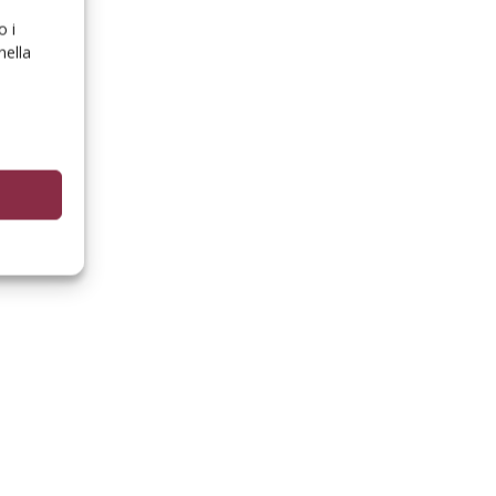
o i
nella