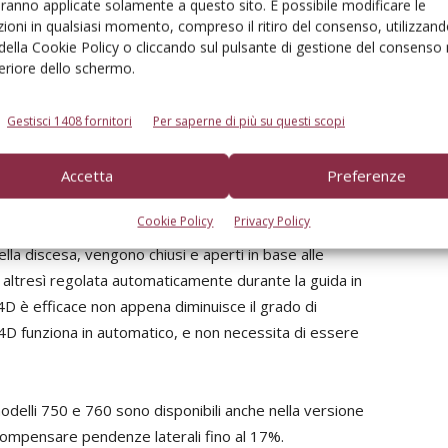
aranno applicate solamente a questo sito. È possibile modificare le
la distribuzione non omogenea della granella sul piano
ioni in qualsiasi momento, compreso il ritiro del consenso, utilizzand
azione, si corre un rischio di perdita di prodotto
 della Cookie Policy o cliccando sul pulsante di gestione del consenso 
feriore dello schermo.
Gestisci 1408 fornitori
Per saperne di più su questi scopi
lizia 4D che consta di due componenti: controllo/gestione
matico della ventilazione. Le macchine caratterizzate da
Accetta
Preferenze
otate di un aggiuntivo terzo paio di piastre accecatrici
astre accecatrici rotore dipende dall’inclinazione laterale
Cookie Policy
Privacy Policy
otenza di separazione e pulizia. In questo processo, i
ella discesa, vengono chiusi e aperti in base alle
e altresì regolata automaticamente durante la guida in
a 4D è efficace non appena diminuisce il grado di
a 4D funziona in automatico, e non necessita di essere
ue modelli 750 e 760 sono disponibili anche nella versione
 compensare pendenze laterali fino al 17%.