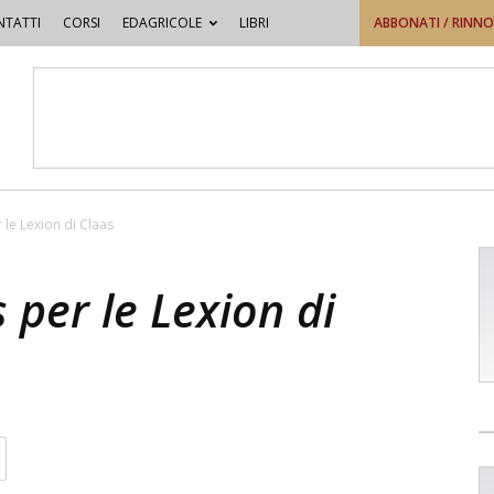
TATTI
CORSI
EDAGRICOLE
LIBRI
ABBONATI / RINN
le Lexion di Claas
per le Lexion di