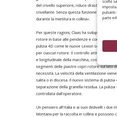
scelte s
del crivello superiore, riduce drasticamente 
impostaz
crivellante. Senza questa funzione di compens
pulsanti
parte in
durante la mietitura in collina».
Per queste ragioni, Claas ha sviluppato la pu
rotore in base alle pendenze e controllo auto
pulizia 4D come le nuove Lexion sono inoltre d
per ciascun rotore. Il controllo attivo delle pi
e longitudinale della macchina, così come la p
segmenti delle piastre copri rotore sul lato d
necessità. La velocità della ventilazione vien
salita o in discesa. Il nuovo sistema di pulizi
separazione della granella residua. La pulizi
controllata dall’operatore.
Un pensiero all’Italia e ai suoi dislivelli: i d
Montana per la raccolta in collina e possono