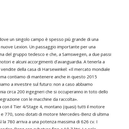
 dove un singolo campo è spesso più grande di una
 le nuove Lexion. Un passaggio importante per una
ortuna del gruppo tedesco e che, a Samswegen, a due passi
tori e alcuni accorgimenti d’avanguardia. A tenerla a
le vendite della casa di Harsewinkel: «Il mercato mondiale
, ma contiamo di mantenere anche in questo 2015
nuiamo a investire sul futuro: non a caso abbiamo
nia circa 200 ingegneri che si occuperanno in toto dello
ntegrazione con le macchine da raccolta».
a con il Tier 4/Stage 4, montano (quasi) tutti il motore
 e 770, sono dotati di motore Mercedes-Benz di ultima
sì la 780 arriva a una potenza massima di 626 cv. I