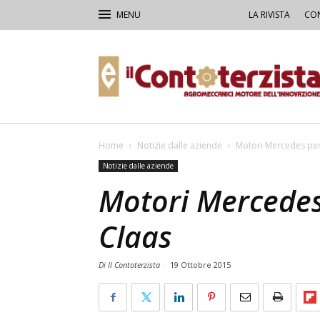
LA RIVISTA
CON
Il
Contoterzista
Home
Notizie dalle aziende
Motori Mercedes per 
Notizie dalle aziende
Motori Mercedes 
Claas
Di Il Contoterzista
-
19 Ottobre 2015