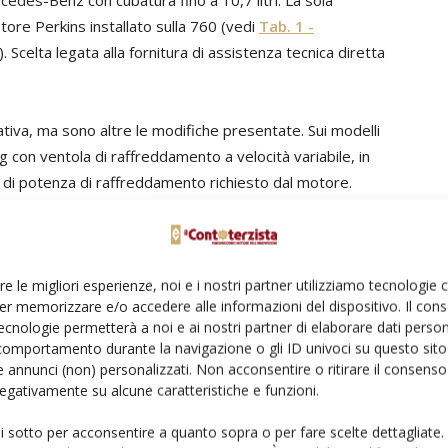
edes-Benz con cubatura fino a 10,7 litri. La sola
ore Perkins installato sulla 760 (vedi
Tab. 1 -
). Scelta legata alla fornitura di assistenza tecnica diretta
cativa, ma sono altre le modifiche presentate. Sui modelli
con ventola di raffreddamento a velocità variabile, in
lo di potenza di raffreddamento richiesto dal motore.
io granella sulle due ammiraglie, la 780 Terra Trac e la
à massima di 13.500 litri. «Con uno scarico di 130 l/s il
rasferito in meno di due minuti».
re le migliori esperienze, noi e i nostri partner utilizziamo tecnologie
er memorizzare e/o accedere alle informazioni del dispositivo. Il con
ecnologie permetterà a noi e ai nostri partner di elaborare dati person
comportamento durante la navigazione o gli ID univoci su questo sito 
one di accecatori sui primi due segmenti, che
 annunci (non) personalizzati. Non acconsentire o ritirare il consens
ologia nella separazione della granella residua. «Sulle
 negativamente su alcune caratteristiche e funzioni.
– la pulizia 3D rappresentava precedentemente l’ultima
ui sotto per acconsentire a quanto sopra o per fare scelte dettagliate.
illazione laterale. In questo processo, il controllo attivo