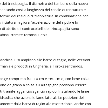
dei trinciapaglia. Il diametro del tamburo della nuova
ntando così la lunghezza del canale di trinciatura e
forme del residuo di trebbiatura. In combinazione con
inciatura migliora l’accelerazione della pula e lo
i attrito e i controcoltelli del trinciapaglia sono
 cabina, tramite terminal Cebis.
cchina. E si ampliano alle barre di taglio, nelle versioni
ermania e prodotti in Ungheria, a Törökszentmiklós.
 range compreso fra -10 cm e +60 cm e, con lame colza
ne da grano a colza. Gli alzaspighe possono essere
menti tramite aggancio/sgancio rapido. Installando le lame
raulica che aziona le lame laterali. Le posizioni del
ente dalla barra di taglio alla mietitrebbia. Anche con