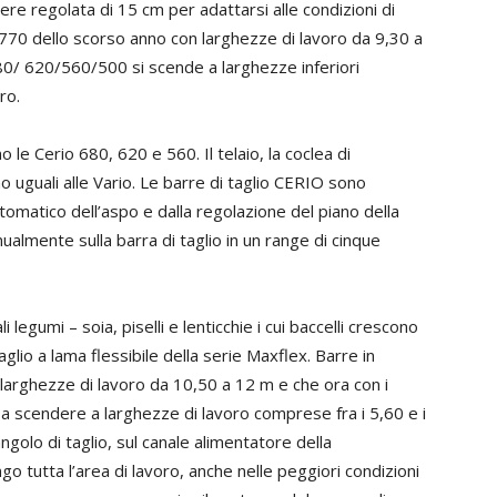
ere regolata di 15 cm per adattarsi alle condizioni di
/770 dello scorso anno con larghezze di lavoro da 9,30 a
680/ 620/560/500 si scende a larghezze inferiori
ro.
 le Cerio 680, 620 e 560. Il telaio, la coclea di
no uguali alle Vario. Le barre di taglio CERIO sono
omatico dell’aspo e dalla regolazione del piano della
almente sulla barra di taglio in un range di cinque
i legumi – soia, piselli e lenticchie i cui baccelli crescono
glio a lama flessibile della serie Maxflex. Barre in
 larghezze di lavoro da 10,50 a 12 m e che ora con i
a scendere a larghezze di lavoro comprese fra i 5,60 e i
ngolo di taglio, sul canale alimentatore della
o tutta l’area di lavoro, anche nelle peggiori condizioni