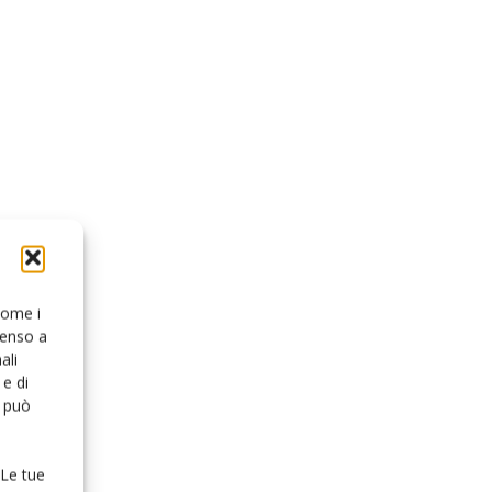
 come i
senso a
ali
e di
o può
 Le tue