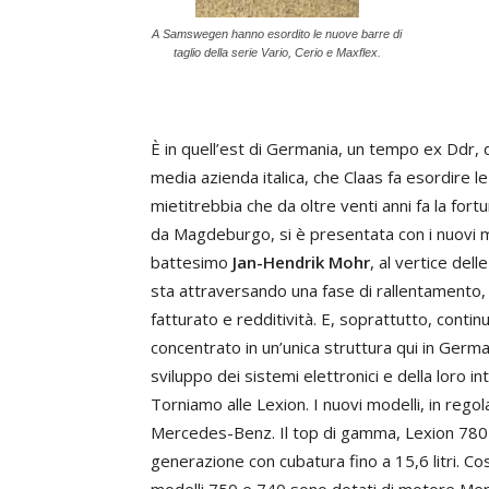
A Samswegen hanno esordito le nuove barre di
taglio della serie Vario, Cerio e Maxflex.
È in quell’est di Germania, un tempo ex Ddr,
media azienda italica, che Claas fa esordire
mietitrebbia che da oltre venti anni fa la f
da Magdeburgo, si è presentata con i nuovi mo
battesimo
Jan-Hendrik Mohr
, al vertice del
sta attraversando una fase di rallentamento
fatturato e redditività. E, soprattutto, conti
concentrato in un’unica struttura qui in Germa
sviluppo dei sistemi elettronici e della loro i
Torniamo alle Lexion. I nuovi modelli, in regol
Mercedes-Benz. Il top di gamma, Lexion 780
generazione con cubatura fino a 15,6 litri. Co