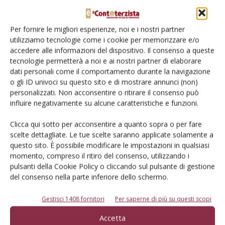
Per fornire le migliori esperienze, noi e i nostri partner
Salva il mio nome, email e sito web in questo browser per la
utilizziamo tecnologie come i cookie per memorizzare e/o
prossima volta che commento.
accedere alle informazioni del dispositivo. Il consenso a queste
tecnologie permetterà a noi e ai nostri partner di elaborare
dati personali come il comportamento durante la navigazione
o gli ID univoci su questo sito e di mostrare annunci (non)
personalizzati. Non acconsentire o ritirare il consenso può
influire negativamente su alcune caratteristiche e funzioni.
Clicca qui sotto per acconsentire a quanto sopra o per fare
E-magazine
scelte dettagliate. Le tue scelte saranno applicate solamente a
Tecniche, prodotti e servizi dalle aziende
questo sito. È possibile modificare le impostazioni in qualsiasi
momento, compreso il ritiro del consenso, utilizzando i
pulsanti della Cookie Policy o cliccando sul pulsante di gestione
del consenso nella parte inferiore dello schermo.
Gestisci 1408 fornitori
Per saperne di più su questi scopi
Accetta