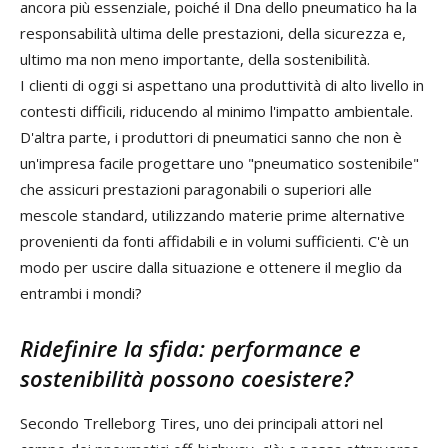
ancora
più
essenziale
,
poiché
il
Dna
dello
pneumatico
ha
la
responsabilità
ultima
delle
prestazioni
,
della
sicurezza
e
,
ultimo
ma
non
meno
importante
,
della
sostenibilità
.
I
clienti
di
oggi
si
aspettano
una
produttività
di
alto
livello
in
contesti
difficili
,
riducendo
al
minimo
l
'
impatto
ambientale
.
D
'
altra
parte
,
i
produttori
di
pneumatici
sanno
che
non
è
un
'
impresa
facile
progettare
uno
"
pneumatico
sostenibile
"
che
assicuri
prestazioni
paragonabili
o
superiori
alle
mescole
standard
,
utilizzando
materie
prime
alternative
provenienti
da
fonti
affidabili
e
in
volumi
sufficienti
.
C
'
è
un
modo
per
uscire
dalla
situazione
e
ottenere
il
meglio
da
entrambi
i
mondi
?
Ridefinire
la
sfida
:
performance
e
sostenibilità
possono
coesistere
?
Secondo
Trelleborg
Tires
,
uno
dei
principali
attori
nel