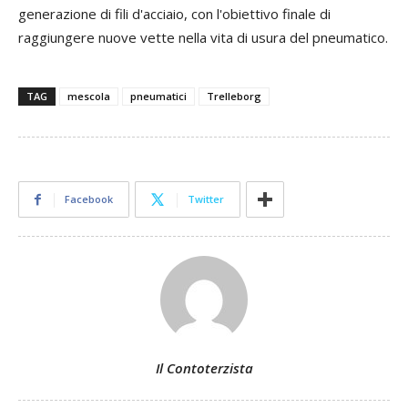
generazione
di
fili
d
'
acciaio
,
con
l
'
obiettivo
finale
di
raggiungere
nuove
vette
nella
vita
di
usura
del
pneumatico
.
TAG
mescola
pneumatici
Trelleborg
Facebook
Twitter
Il Contoterzista