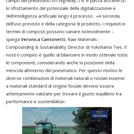
campo
dei
pneumatici
off
-
highway
,
c
'
è
;
e
passa
attraverso
lo
sfruttamento
del
potenziale
della
digitalizzazione
e
dell
'
intelligenza
artificiale
lungo
il
processo
.
«
A
seconda
dell
'
uso
previsto
e
della
categoria
di
prodotto
,
i
requisiti
in
termini
di
composti
possono
variare
notevolmente –
spiega
Veronica
Cantonetti
,
Raw
Materials
-
Compounding
&
Sustainability
Director
di
Yokohama
Tws
.
Il
nostro
compito
è
quello
di
bilanciare
in
modo
ottimale
tutte
le
componenti
,
considerando
anche
la
posizione
della
mescola
all
'
interno
del
pneumatico
.
Per
questo
motivo
le
diverse
combinazioni
di
materiali
naturali
o
riciclati
insieme
a
materiali
standard
di
origine
fossile
devono
essere
attentamente
valutate
per
trovare
il
giusto
equilibrio
tra
performance
e
sostenibilità»
.