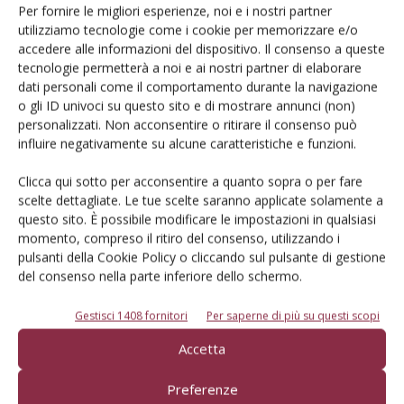
prossima volta che commento.
Per fornire le migliori esperienze, noi e i nostri partner
utilizziamo tecnologie come i cookie per memorizzare e/o
accedere alle informazioni del dispositivo. Il consenso a queste
tecnologie permetterà a noi e ai nostri partner di elaborare
dati personali come il comportamento durante la navigazione
o gli ID univoci su questo sito e di mostrare annunci (non)
personalizzati. Non acconsentire o ritirare il consenso può
influire negativamente su alcune caratteristiche e funzioni.
E-magazine
Tecniche, prodotti e servizi dalle aziende
Clicca qui sotto per acconsentire a quanto sopra o per fare
scelte dettagliate. Le tue scelte saranno applicate solamente a
questo sito. È possibile modificare le impostazioni in qualsiasi
momento, compreso il ritiro del consenso, utilizzando i
pulsanti della Cookie Policy o cliccando sul pulsante di gestione
del consenso nella parte inferiore dello schermo.
Gestisci 1408 fornitori
Per saperne di più su questi scopi
Catalogo Aziende e Prodotti
Accetta
Un modo semplice per cercare un'azienda o un
Preferenze
prodotto!