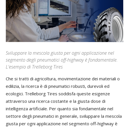
Sviluppare la mescola giusta per ogni applicazione nel
segmento degli pneumatici off-highway è fondamentale.
L'esempio di Trelleborg Tires
Che
si
tratti
di
agricoltura
,
movimentazione
dei
materiali
o
edilizia
,
la
ricerca
è
di
pneumatici
robusti
,
durevoli
ed
ecologici
.
Trelleborg
Tires
soddisfa
queste
esigenze
attraverso
una
ricerca
costante
e
la
giusta
dose
di
intelligenza
artificiale
.
Per
quanto
sia
fondamentale
nel
settore
degli
pneumatici
in
generale
,
sviluppare
la
mescola
giusta
per
ogni
applicazione
nel
segmento
off
-
highway
è