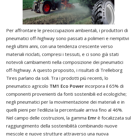
Per
affrontare
le
preoccupazioni
ambientali
,
i
produttori
di
pneumatici
off
-
highway
sono
passati
a
polimeri
e
riempitivi
negli
ultimi
anni
,
con
una
tendenza
crescente
verso
materiali
riciclati
,
compresi
i
tessuti
,
e
ci
sono
già
stati
notevoli
cambiamenti
nella
composizione
dei
pneumatici
off
-
highway
.
A
questo
proposito
,
i
risultati
di
Trelleborg
Tires
parlano
da
soli
.
Tra
i
prodotti
più
recenti
,
lo
pneumatico
agricolo
TM1
Eco Power
incorpora
il
65
%
di
componenti
provenienti
da
fonti
sostenibili
ed
ecologiche
;
negli
pneumatici
per
la
movimentazione
dei
materiali
e
in
quelli
pieni
per
l
'
edilizia
la
percentuale
arriva
fino
al
46
%.
Nel
campo
delle
costruzioni
,
la
gamma
Emr
è
focalizzata
sul
raggiungimento
della
sostenibilità
combinando
nuove
mescole
e
nuove
strutture
attraverso
una
nuova