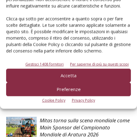
influire negativamente su alcune caratteristiche e funzioni.
TAG
Alliance
Field Day
pneumatici
Clicca qui sotto per acconsentire a quanto sopra o per fare
scelte dettagliate. Le tue scelte saranno applicate solamente a
questo sito. È possibile modificare le impostazioni in qualsiasi
momento, compreso il ritiro del consenso, utilizzando i
pulsanti della Cookie Policy o cliccando sul pulsante di gestione
del consenso nella parte inferiore dello schermo.
Facebook
Twitter
Gestisci 1408 fornitori
Per saperne di più su questi scopi
Articoli correlati
Accetta
Preferenze
Trelleborg Tires premiata al Visão Agro
Centro-Sul in Brasile
Cookie Policy
Privacy Policy
Mitas torna sulla scena mondiale come
Main Sponsor del Campionato
Mondiale di Aratura 2026