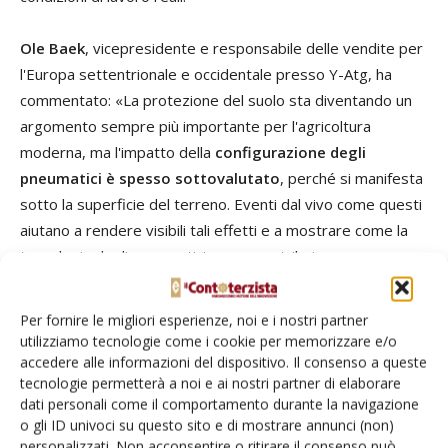
Ole Baek
, vicepresidente e responsabile delle vendite per
l'Europa settentrionale e occidentale presso Y-Atg, ha
commentato: «La protezione del suolo sta diventando un
argomento sempre più importante per l'agricoltura
moderna, ma l'impatto della
configurazione degli
pneumatici è spesso sottovalutato
, perché si manifesta
sotto la superficie del terreno. Eventi dal vivo come questi
aiutano a rendere visibili tali effetti e a mostrare come la
tecnologia degli pneumatici possa contribuire a preservare
la struttura del terreno, garantendo al contempo
l'efficienza del lavoro agricolo.»
Per fornire le migliori esperienze, noi e i nostri partner
utilizziamo tecnologie come i cookie per memorizzare e/o
L'evento ha anche messo in luce il costante impegno di
accedere alle informazioni del dispositivo. Il consenso a queste
tecnologie permetterà a noi e ai nostri partner di elaborare
Alliance nel sostenere il mercato agricolo francese
dati personali come il comportamento durante la navigazione
attraverso dimostrazioni pratiche, formazione tecnica e
o gli ID univoci su questo sito e di mostrare annunci (non)
soluzioni pensate per le esigenze dell'agricoltura moderna.
personalizzati. Non acconsentire o ritirare il consenso può