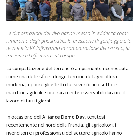
Le dimostrazioni dal vivo hanno messo in evidenza come
l'impronta degli pneumatici, la pressione di gonfiaggio e la
tecnologia VF influenzino la compattazione del terreno, la
trazione e l'efficienza sul campo
La compattazione del terreno è ampiamente riconosciuta
come una delle sfide a lungo termine dell'agricoltura
moderna, eppure gli effetti che si verificano sotto le
macchine agricole sono raramente osservabili durante il
lavoro di tutti i giorni.
In occasione dell'
Alliance Demo Day
, tenutosi
recentemente nel nord della Francia, gli agricoltori, i
rivenditori e i professionisti del settore agricolo hanno