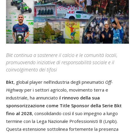
Bkt continua a sostenere il calcio e le comunità locali,
promuovendo iniziative di responsabilità sociale e il
coinvolgimento dei tifosi
Bkt
, global player nell’industria degli pneumatici
Off-
Highway
per i settori agricolo, movimento terra e
industriale, ha annunciato il
rinnovo della sua
sponsorizzazione come Title Sponsor della Serie Bkt
fino al 2028
, consolidando così il suo impegno a lungo
termine con la Lega Nazionale Professionisti B (Lnpb).
Questa estensione sottolinea fortemente la presenza