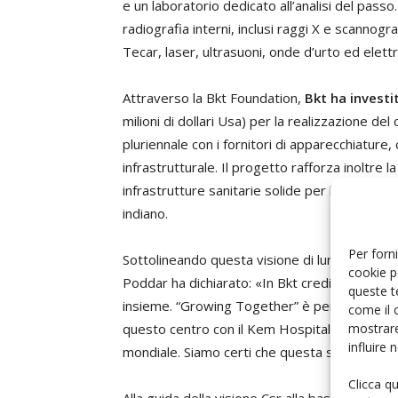
e un laboratorio dedicato all’analisi del pas
radiografia interni, inclusi raggi X e scannog
Tecar, laser, ultrasuoni, onde d’urto ed elett
Attraverso la Bkt Foundation,
Bkt ha investit
milioni di dollari Usa) per la realizzazione 
pluriennale con i fornitori di apparecchiatur
infrastrutturale. Il progetto rafforza inoltre 
infrastrutture sanitarie solide per le comunit
indiano.
Per forni
Sottolineando questa visione di lunga data di 
cookie p
Poddar ha dichiarato: «In Bkt crediamo che 
queste t
insieme. “Growing Together” è per noi più di 
come il 
mostrare
questo centro con il Kem Hospital e la Bmc, vo
influire
mondiale. Siamo certi che questa struttura aiut
Clicca q