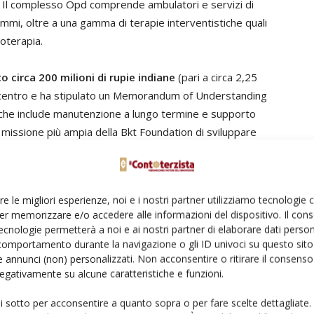
so. Il complesso Opd comprende ambulatori e servizi di
rammi, oltre a una gamma di terapie interventistiche quali
roterapia.
o circa 200 milioni di rupie indiane
(pari a circa 2,25
del centro e ha stipulato un Memorandum of Understanding
e, che include manutenzione a lungo termine e supporto
la missione più ampia della Bkt Foundation di sviluppare
à e di sostenere la crescita dell’ecosistema sportivo
re le migliori esperienze, noi e i nostri partner utilizziamo tecnologie
un accesso equo all’assistenza sanitaria, il Arvind
er memorizzare e/o accedere alle informazioni del dispositivo. Il con
il vero progresso avvenga quando le comunità avanzano
ecnologie permetterà a noi e ai nostri partner di elaborare dati person
un semplice motto: guida le nostre decisioni. Creando
comportamento durante la navigazione o gli ID univoci su questo sito 
 annunci (non) personalizzati. Non acconsentire o ritirare il consens
gliamo rendere accessibili a ogni atleta cure di livello
 negativamente su alcune caratteristiche e funzioni.
erà molti sportivi a tornare più forti».
ui sotto per acconsentire a quanto sopra o per fare scelte dettagliate.