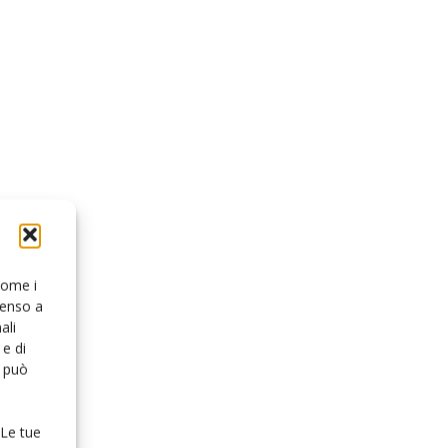
 come i
senso a
ali
e di
o può
 Le tue