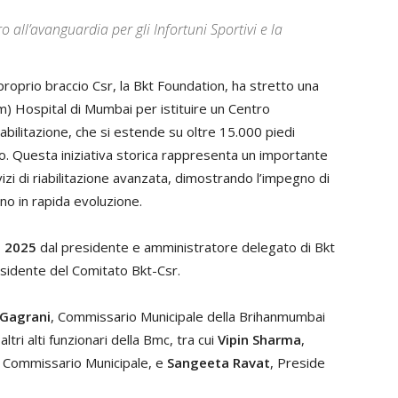
o all’avanguardia per gli Infortuni Sportivi e la
 proprio braccio Csr, la Bkt Foundation, ha stretto una
) Hospital di Mumbai per istituire un Centro
Riabilitazione, che si estende su oltre 15.000 piedi
o. Questa iniziativa storica rappresenta un importante
vizi di riabilitazione avanzata, dimostrando l’impegno di
no in rapida evoluzione.
e 2025
dal presidente e amministratore delegato di Bkt
esidente del Comitato Bkt-Csr.
Gagrani
, Commissario Municipale della Brihanmumbai
tri alti funzionari della Bmc, tra cui
Vipin Sharma
,
e Commissario Municipale, e
Sangeeta Ravat
, Preside