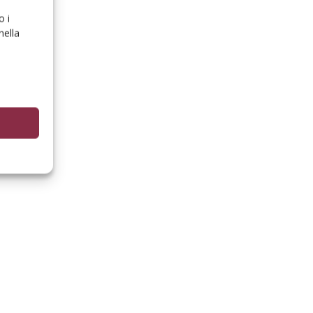
o i
nella