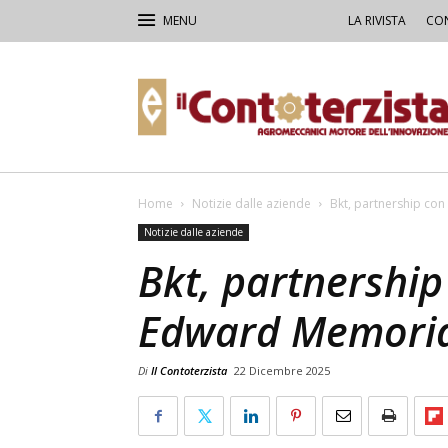
LA RIVISTA
CON
Il
Contoterzista
Home
Notizie dalle aziende
Bkt, partnership co
Notizie dalle aziende
Bkt, partnership
Edward Memoria
Di
Il Contoterzista
22 Dicembre 2025