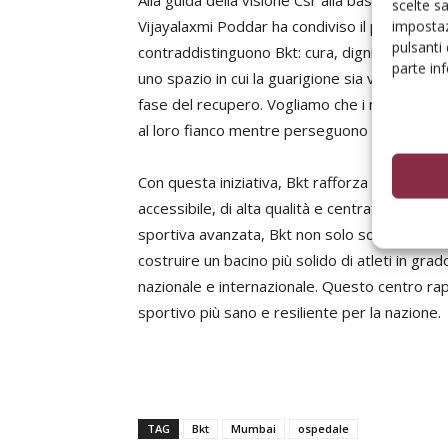
Alla guida della visione Csr alla base di quest
scelte s
Vijayalaxmi Poddar ha condiviso il proprio pun
impostaz
pulsanti
contraddistinguono Bkt: cura, dignità, accessi
parte in
uno spazio in cui la guarigione sia vissuta con 
fase del recupero. Vogliamo che i nostri giova
al loro fianco mentre perseguono l’eccellenza
Con questa iniziativa, Bkt rafforza il proprio
accessibile, di alta qualità e centrata sulla co
sportiva avanzata, Bkt non solo sostiene l’ec
costruire un bacino più solido di atleti in gr
nazionale e internazionale. Questo centro ra
sportivo più sano e resiliente per la nazione.
TAG
Bkt
Mumbai
ospedale