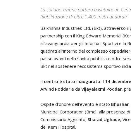
La collaborazione porterà a istituire un Centr
Riabilitazione di oltre 1.400 metri quadrati
Balkrishna Industries Ltd. (Bkt), attraverso il
partnership con il King Edward Memorial (Kem
all’avanguardia per gli Infortuni Sportivi e la 
quadrati all’interno del complesso ospedalier
passo avanti nella sanità pubblica e offre ser
Bkt nel sostenere l’ecosistema sportivo india
Il centro è stato inaugurato il 14 dicembr
Arvind Poddar
e da
Vijayalaxmi Poddar
, pr
Ospite d’onore dell’evento è stato
Bhushan 
Municipal Corporation (Bmc), alla presenza di al
Commissario Aggiunto,
Sharad Ughade
, Vic
del Kem Hospital.