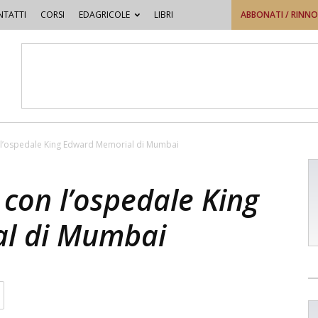
TATTI
CORSI
EDAGRICOLE
LIBRI
ABBONATI / RINN
n l’ospedale King Edward Memorial di Mumbai
 con l’ospedale King
l di Mumbai