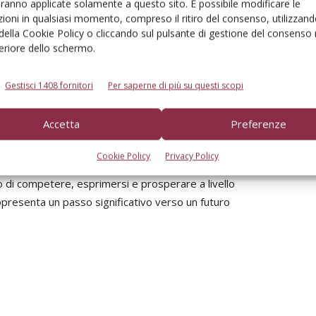
a iniziativa, che rappresenta il suo progetto dei sogni,
aranno applicate solamente a questo sito. È possibile modificare le
to di vista: «Questo progetto riflette i valori che
ioni in qualsiasi momento, compreso il ritiro del consenso, utilizzand
 della Cookie Policy o cliccando sul pulsante di gestione del consenso 
bilità ed
empowerment
. Il nostro obiettivo era creare
feriore dello schermo.
dignità e in cui ogni atleta si senta supportato in ogni
ni credano che i loro sogni siano realizzabili e noi siamo
Gestisci 1408 fornitori
Per saperne di più su questi scopi
».
Accetta
Preferenze
 impegno a lungo termine per un’assistenza sanitaria
munità. Ampliando l’accesso pubblico alla riabilitazione
Cookie Policy
Privacy Policy
osistema atletico indiano, ma contribuisce anche a
ado di competere, esprimersi e prosperare a livello
ppresenta un passo significativo verso un futuro