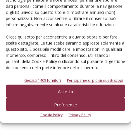
tecnologie permetterà a noi e ai nostri partner di elaborare
Australia
dati personali come il comportamento durante la navigazione
o gli ID univoci su questo sito e di mostrare annunci (non)
personalizzati. Non acconsentire o ritirare il consenso può
Bkt, il successo di Pretoria Energy
influire negativamente su alcune caratteristiche e funzioni.
Clicca qui sotto per acconsentire a quanto sopra o per fare
scelte dettagliate. Le tue scelte saranno applicate solamente a
questo sito. È possibile modificare le impostazioni in qualsiasi
Trelleborg Tires premiata al Visão Agro
momento, compreso il ritiro del consenso, utilizzando i
Centro-Sul in Brasile
pulsanti della Cookie Policy o cliccando sul pulsante di gestione
del consenso nella parte inferiore dello schermo.
Gestisci 1408 fornitori
Per saperne di più su questi scopi
Accetta
LASCIA UN COMMENTO
Preferenze
Cookie Policy
Privacy Policy