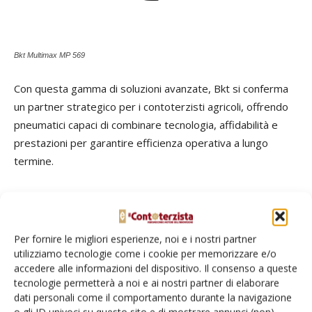
Bkt Multimax MP 569
Con questa gamma di soluzioni avanzate, Bkt si conferma
un partner strategico per i contoterzisti agricoli, offrendo
pneumatici capaci di combinare tecnologia, affidabilità e
prestazioni per garantire efficienza operativa a lungo
termine.
TAG
Agromeccanici
Bkt
contoterzisti agricoli
Imprese agromeccaniche
pneumatici
Per fornire le migliori esperienze, noi e i nostri partner
utilizziamo tecnologie come i cookie per memorizzare e/o
accedere alle informazioni del dispositivo. Il consenso a queste
tecnologie permetterà a noi e ai nostri partner di elaborare
dati personali come il comportamento durante la navigazione
Facebook
Twitter
o gli ID univoci su questo sito e di mostrare annunci (non)