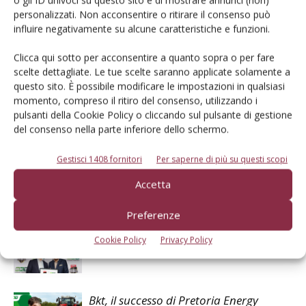
personalizzati. Non acconsentire o ritirare il consenso può
influire negativamente su alcune caratteristiche e funzioni.
Clicca qui sotto per acconsentire a quanto sopra o per fare
scelte dettagliate. Le tue scelte saranno applicate solamente a
questo sito. È possibile modificare le impostazioni in qualsiasi
momento, compreso il ritiro del consenso, utilizzando i
pulsanti della Cookie Policy o cliccando sul pulsante di gestione
Il Contoterzista
del consenso nella parte inferiore dello schermo.
Gestisci 1408 fornitori
Per saperne di più su questi scopi
Accetta
Articoli correlati
Preferenze
Bkt rinnova l’accordo con Cricket
Cookie Policy
Privacy Policy
Australia
Bkt, il successo di Pretoria Energy