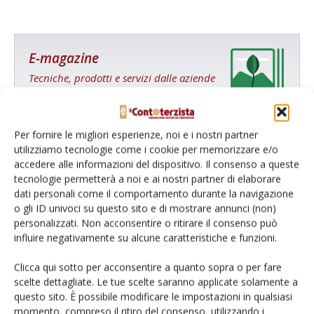
E-magazine
Tecniche, prodotti e servizi dalle aziende
Per fornire le migliori esperienze, noi e i nostri partner
utilizziamo tecnologie come i cookie per memorizzare e/o
accedere alle informazioni del dispositivo. Il consenso a queste
tecnologie permetterà a noi e ai nostri partner di elaborare
dati personali come il comportamento durante la navigazione
o gli ID univoci su questo sito e di mostrare annunci (non)
Catalogo Aziende e Prodotti
personalizzati. Non acconsentire o ritirare il consenso può
Un modo semplice per cercare un'azienda o un
influire negativamente su alcune caratteristiche e funzioni.
prodotto!
Clicca qui sotto per acconsentire a quanto sopra o per fare
Cerca adesso
scelte dettagliate. Le tue scelte saranno applicate solamente a
questo sito. È possibile modificare le impostazioni in qualsiasi
momento, compreso il ritiro del consenso, utilizzando i