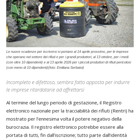
Le nuove scadenze per iscriversi si portano al 14 aprile prossimo, per le imprese
che operano nel settore dei rifiuti e per i grandi produttori; al 13 ottobre, per i medi
(con oltre 10 dipendenti) e al 13 aprile 2026 per i piccoli produttori di rifiuti pericolosi
(con meno di 10 dipendenti)(foto: Emiliana Serbatoi)
Incompleto e difettoso, sembra fatto apposta per indurre
le imprese ritardatarie ad affrettarsi
Al termine del lungo periodo di gestazione, il Registro
elettronico nazionale per la tracciabilità dei rifiuti (Rentri) ha
mostrato per l’ennesima volta il potere negativo della
burocrazia. Il registro elettronico potrebbe essere alla
portata di tutti, fin dall’iscrizione; tutto parte dall’identità