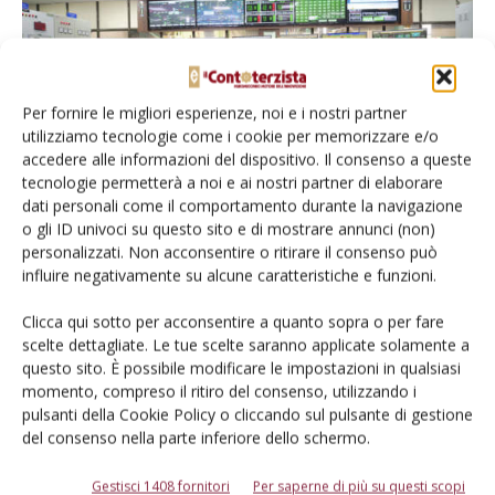
Per fornire le migliori esperienze, noi e i nostri partner
utilizziamo tecnologie come i cookie per memorizzare e/o
accedere alle informazioni del dispositivo. Il consenso a queste
tecnologie permetterà a noi e ai nostri partner di elaborare
La 
dati personali come il comportamento durante la navigazione
fat
o gli ID univoci su questo sito e di mostrare annunci (non)
ne 
personalizzati. Non acconsentire o ritirare il consenso può
Benessere per le persone per Bkt significa naturalmente
cos
influire negativamente su alcune caratteristiche e funzioni.
anche benessere per l’ambiente, una condizione
nu
Clicca qui sotto per acconsentire a quanto sopra o per fare
imprescindibile che oggi deve rientrare nelle strategie di
pro
scelte dettagliate. Le tue scelte saranno applicate solamente a
tutte le imprese responsabili, che si definiscono tali. Bhuj è
ma
questo sito. È possibile modificare le impostazioni in qualsiasi
un modello anche per questo. Già nel 2013 era stata creata
spe
momento, compreso il ritiro del consenso, utilizzando i
infatti la centrale elettrica interna per avere una fonte di
di 
pulsanti della Cookie Policy o cliccando sul pulsante di gestione
del consenso nella parte inferiore dello schermo.
elettricità affidabile e controllata. Oggi, sia i pannelli solari
co
sia l’impianto di cogenerazione permettono di
Gestisci 1408 fornitori
Per saperne di più su questi scopi