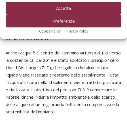
autoprodurre energia; nel 2022 è stata ampliata la centrale
Cer
Accetta
di cogenerazione, da 20 MW a 40 MW e ancora sono in
qu
corso progetti per ampliare la potenza delle risorse
“Te
Preferenze
rinnovabili autoprodotte. I pannelli solari attualmente sono
pis
in grado di fornire 1 MW di energia, ma si sta già lavorando
di 
Cookie Policy
Privacy Policy
per arrivare a 5,5 MW.
ce
po
Anche l’acqua è al centro del cammino virtuoso di Bkt verso
tr
la sostenibilità. Dal 2019 è stato adottato il principio “Zero
suo
Liquid Discharge” (ZLD), che significa che alcun rifiuto
di 
liquido viene rilasciato all’esterno dello stabilimento. Tutta
l’acqua utilizzata nello stabilimento viene trattata, purificata
e riutilizzata. L’obiettivo del principio ZLD è conservare le
risorse idriche, ridurre l’impatto ambientale dello scarico
delle acque reflue migliorando l’efficienza complessiva e la
sostenibilità dell’impianto.