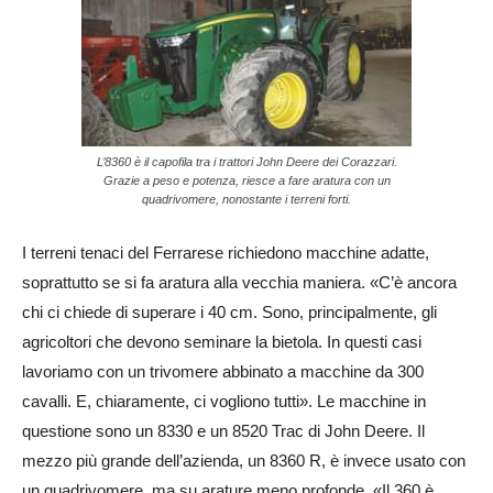
L’8360 è il capofila tra i trattori John Deere dei Corazzari.
Grazie a peso e potenza, riesce a fare aratura con un
quadrivomere, nonostante i terreni forti.
I terreni tenaci del Ferrarese richiedono macchine adatte,
soprattutto se si fa aratura alla vecchia maniera. «C’è ancora
chi ci chiede di superare i 40 cm. Sono, principalmente, gli
agricoltori che devono seminare la bietola. In questi casi
lavoriamo con un trivomere abbinato a macchine da 300
cavalli. E, chiaramente, ci vogliono tutti». Le macchine in
questione sono un 8330 e un 8520 Trac di John Deere. Il
mezzo più grande dell’azienda, un 8360 R, è invece usato con
un quadrivomere, ma su arature meno profonde. «Il 360 è