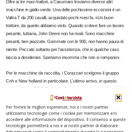
Oltre ai tre maxi trattori, a Casumaro troviamo diverse altri
macchine in giallo-verde. Una delle pochissime eccezioni è un
Valtra T da 200 cavalli, acquistato pochi mesi fa. «Un buon
trattore, da quanto abbiamo visto. Quando si deve fare un lavoro
pesante, tuttavia, John Deere non ha rivali. Sono macchine
pesanti, ben piazzate. Gommate con le 900, non hanno paura di
niente. Peccato soltanto per l’assistenza, che in qualche caso
lascia a desiderare. Speriamo insomma che non si rompano».
Per le macchine da raccolta, i Corazzari scelgono il gruppo
Cnh e New holland in particolare. L’ultimo arrivo, in questo
settore, è una CX 8.90 che ha fatto la sua prima stagione nel
2017. Con un ottimo risultato, ci dice papà Alfonsino: «Non
potremmo essere più contenti, è una macchina eccezionale. In
Per fornire le migliori esperienze, noi e i nostri partner
altri tempi, ne compreremmo subito un’altra».
utilizziamo tecnologie come i cookie per memorizzare e/o
accedere alle informazioni del dispositivo. Il consenso a queste
tecnologie permetterà a noi e ai nostri partner di elaborare
dati personali come il comportamento durante la navigazione