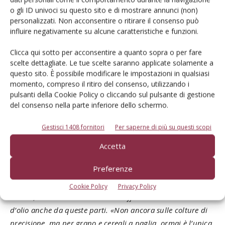
o gli ID univoci su questo sito e di mostrare annunci (non)
personalizzati. Non acconsentire o ritirare il consenso può
Cresce la semina diretta
influire negativamente su alcune caratteristiche e funzioni.
Clicca qui sotto per acconsentire a quanto sopra o per fare
scelte dettagliate. Le tue scelte saranno applicate solamente a
questo sito. È possibile modificare le impostazioni in qualsiasi
momento, compreso il ritiro del consenso, utilizzando i
pulsanti della Cookie Policy o cliccando sul pulsante di gestione
del consenso nella parte inferiore dello schermo.
Gestisci 1408 fornitori
Per saperne di più su questi scopi
Accetta
La semina su sodo e su minima lavorazione ha preso piede
anche nel Ferrarese.
Preferenze
Pur essendo in Emilia Romagna, pur essendo in terra da
Cookie Policy
Privacy Policy
bietola, la semina su sodo si sta diffondendo a macchia
d’olio anche da queste parti. «Non ancora sulle colture di
precisione, ma per grano e cereali a paglia, ormai è l’unica