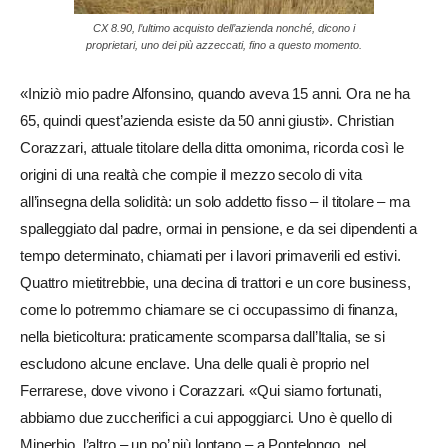
CX 8.90, l’ultimo acquisto dell’azienda nonché, dicono i
proprietari, uno dei più azzeccati, fino a questo momento.
«Iniziò mio padre Alfonsino, quando aveva 15 anni. Ora ne ha
65, quindi quest’azienda esiste da 50 anni giusti». Christian
Corazzari, attuale titolare della ditta omonima, ricorda così le
origini di una realtà che compie il mezzo secolo di vita
all’insegna della solidità: un solo addetto fisso – il titolare – ma
spalleggiato dal padre, ormai in pensione, e da sei dipendenti a
tempo determinato, chiamati per i lavori primaverili ed estivi.
Quattro mietitrebbie, una decina di trattori e un core business,
come lo potremmo chiamare se ci occupassimo di finanza,
nella bieticoltura: praticamente scomparsa dall’Italia, se si
escludono alcune enclave. Una delle quali è proprio nel
Ferrarese, dove vivono i Corazzari. «Qui siamo fortunati,
abbiamo due zuccherifici a cui appoggiarci. Uno è quello di
Minerbio, l’altro – un po’ più lontano – a Pontelongo, nel