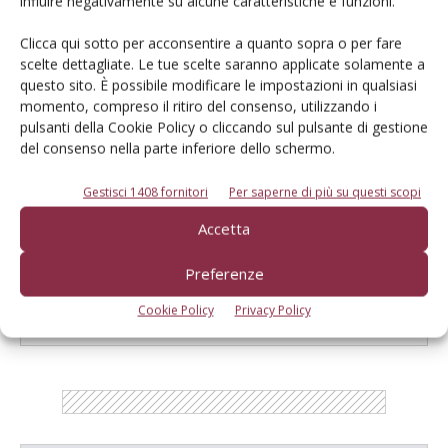
influire negativamente su alcune caratteristiche e funzioni.
Clicca qui sotto per acconsentire a quanto sopra o per fare
scelte dettagliate. Le tue scelte saranno applicate solamente a
Salva il mio nome, email e sito web in questo browser per la
questo sito. È possibile modificare le impostazioni in qualsiasi
prossima volta che commento.
momento, compreso il ritiro del consenso, utilizzando i
pulsanti della Cookie Policy o cliccando sul pulsante di gestione
del consenso nella parte inferiore dello schermo.
Gestisci 1408 fornitori
Per saperne di più su questi scopi
Accetta
E-magazine
Preferenze
Tecniche, prodotti e servizi dalle aziende
Cookie Policy
Privacy Policy