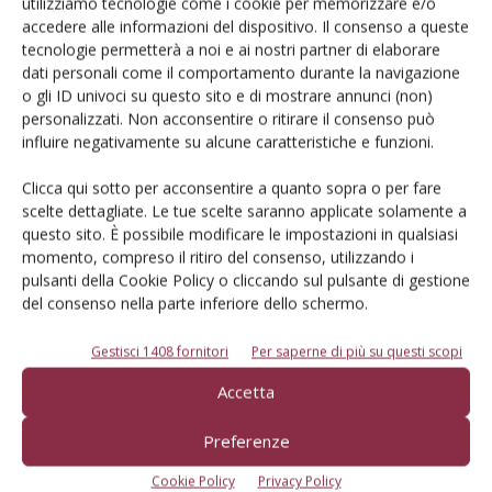
utilizziamo tecnologie come i cookie per memorizzare e/o
accedere alle informazioni del dispositivo. Il consenso a queste
tecnologie permetterà a noi e ai nostri partner di elaborare
E-magazine
dati personali come il comportamento durante la navigazione
Tecniche, prodotti e servizi dalle aziende
o gli ID univoci su questo sito e di mostrare annunci (non)
personalizzati. Non acconsentire o ritirare il consenso può
influire negativamente su alcune caratteristiche e funzioni.
Clicca qui sotto per acconsentire a quanto sopra o per fare
scelte dettagliate. Le tue scelte saranno applicate solamente a
questo sito. È possibile modificare le impostazioni in qualsiasi
momento, compreso il ritiro del consenso, utilizzando i
pulsanti della Cookie Policy o cliccando sul pulsante di gestione
Catalogo Aziende e Prodotti
del consenso nella parte inferiore dello schermo.
Un modo semplice per cercare un'azienda o un
Gestisci 1408 fornitori
Per saperne di più su questi scopi
prodotto!
Accetta
Cerca adesso
Preferenze
Cookie Policy
Privacy Policy