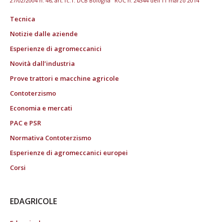
27/02/2004 n. 46, art.1c.1: DCB Bologna" ROC n. 24344 dell'11 marzo 2014
Tecnica
Notizie dalle aziende
Esperienze di agromeccanici
Novità dall’industria
Prove trattori e macchine agricole
Contoterzismo
Economia e mercati
PAC e PSR
Normativa Contoterzismo
Esperienze di agromeccanici europei
Corsi
EDAGRICOLE