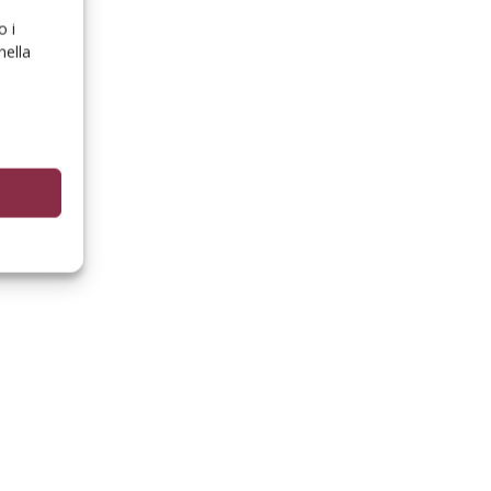
o i
nella