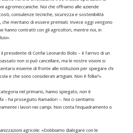
ioni agromeccaniche. Noi che offriamo alle aziende
costi, consulenze tecniche, sicurezza e sostenibilità
Pac, che meritano di essere premiati. Invece oggi vengono
he hanno contratti con gli agricoltori, mentre noi, in
lusi».
 il presidente di Confai
Leonardo Bolis
– è l’arrivo di un
passato non si può cancellare, ma le nostre visioni si
ntarsi insieme di fronte alle istituzioni per spiegare chi
ola e che sono considerati artigiani. Non è follia?».
 categoria nel primario, hanno spiegato, non è
o fa – ha proseguito Ramadori –. Noi ci sentiamo
ivamente i lavori nei campi. Non conta l’inquadramento o
ganizzazioni agricole: «Dobbiamo dialogare con le