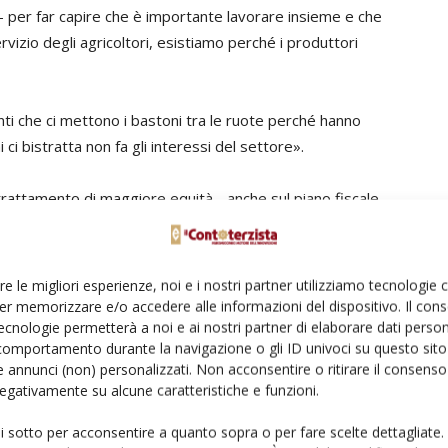
– per far capire che è importante lavorare insieme e che
vizio degli agricoltori, esistiamo perché i produttori
nti che ci mettono i bastoni tra le ruote perché hanno
 ci bistratta non fa gli interessi del settore».
trattamento di maggiore equità - anche sul piano fiscale
i nei tavoli di concertazione che finora li hanno visti
re le migliori esperienze, noi e i nostri partner utilizziamo tecnologie
er memorizzare e/o accedere alle informazioni del dispositivo. Il con
ecnologie permetterà a noi e ai nostri partner di elaborare dati person
comportamento durante la navigazione o gli ID univoci su questo sito 
 annunci (non) personalizzati. Non acconsentire o ritirare il consens
 negativamente su alcune caratteristiche e funzioni.
i
ui sotto per acconsentire a quanto sopra o per fare scelte dettagliate.