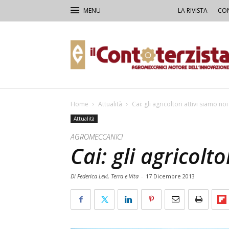
LA RIVISTA
CON
Il
Contoterzista
Home
Attualità
Cai: gli agricoltori attivi siamo noi
Attualità
AGROMECCANICI
Cai: gli agricolto
Di Federica Levi, Terra e Vita
-
17 Dicembre 2013