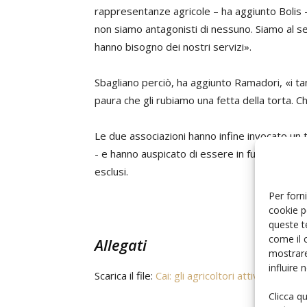
rappresentanze agricole – ha aggiunto Bolis 
non siamo antagonisti di nessuno. Siamo al ser
hanno bisogno dei nostri servizi».
Sbagliano perciò, ha aggiunto Ramadori, «i ta
paura che gli rubiamo una fetta della torta. Chi
Le due associazioni hanno infine invocato un 
- e hanno auspicato di essere in futuro coinvolt
esclusi.
Per forni
cookie p
queste t
come il 
Allegati
mostrare
influire
Scarica il file:
Cai: gli agricoltori attivi siamo no
Clicca q