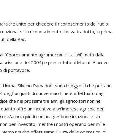
marciare unito per chiedere il riconoscimento del ruolo
lo nazionale. Un riconoscimento che va tradotto, in prima
uti della Pac.
i (Coordinamento agromeccanici italiani), nato dalla
lla scissione del 2004) e presentato al Mipaaf. A breve
lo di portavoce.
di Unima,
Silvano Ramadori
, sono i soggetti che portano
0% degli acquisti di nuove macchine è effettuato dagli
e che nei prossimi tre anni gli agricoltori non ne
a quanto offre un incentivo a un’impresa agricola per
 ore/anno, quindi con una gestione irrazionale sin
o non ben investito, mentre i nostri operano per mille
Siamo noi che effettuiamo il 90% delle operazioni di