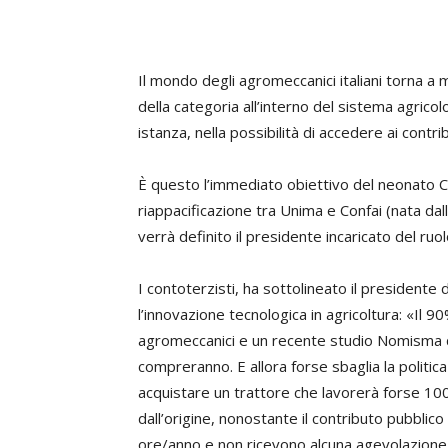
I
l mondo degli agromeccanici italiani torna a 
della categoria all’interno del sistema agrico
istanza, nella possibilità di accedere ai contrib
È questo l’immediato obiettivo del neonato Ca
riappacificazione tra Unima e Confai (nata da
verrà definito il presidente incaricato del ruo
I contoterzisti, ha sottolineato il presidente 
l’innovazione tecnologica in agricoltura: «Il 9
agromeccanici e un recente studio Nomisma dic
compreranno. E allora forse sbaglia la politic
acquistare un trattore che lavorerà forse 100
dall’origine, nonostante il contributo pubblic
ore/anno e non ricevono alcuna agevolazione. 