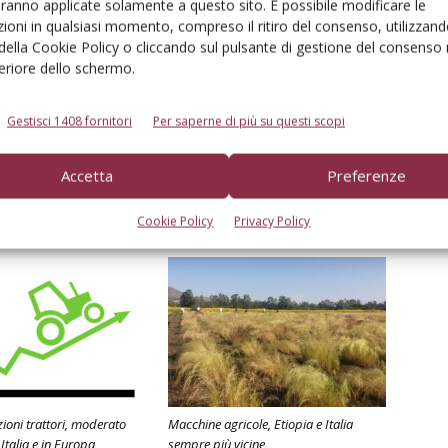
aranno applicate solamente a questo sito. È possibile modificare le
a
News
PAC
politica agricola
ioni in qualsiasi momento, compreso il ritiro del consenso, utilizzand
 della Cookie Policy o cliccando sul pulsante di gestione del consenso 
feriore dello schermo.
Gestisci 1408 fornitori
Per saperne di più su questi scopi
Linkedin
Pinterest
Email
Accetta
Preferenze
Cookie Policy
Privacy Policy
ioni trattori, moderato
Macchine agricole, Etiopia e Italia
Italia e in Europa
sempre più vicine