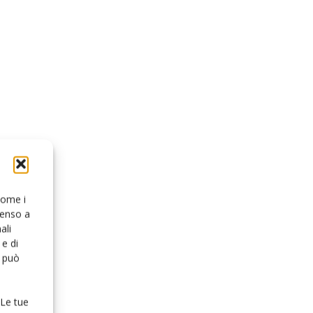
 come i
senso a
ali
e di
o può
 Le tue