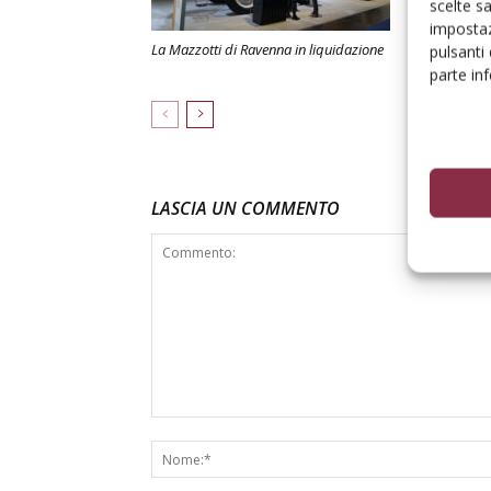
scelte s
impostaz
La Mazzotti di Ravenna in liquidazione
Irroratrici pe
pulsanti
di scelta
parte in
LASCIA UN COMMENTO