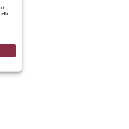
o i
nella