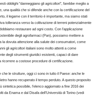
sti obblighi “danneggiano gli agricoltori”, farebbe meglio a
tare, una qualità che si difende anche con la certificazione del
to, il legame con il territorio è importante, ma siamo stati
iva tolleranza verso la coltivazione di terreni potenzialmente
he dobbiamo restaurare ad ogni costo. Con l’applicazione
sostenibile degli agrofarmaci (Pan), possiamo mettere a
za la dovuta attenzione alla salute dei consumatori, come
ni gli agricoltori italiani sono molto attenti a come
 degli strumenti giuridici esistenti, capaci di dare
 ricorrere a costose procedure di certificazione.
che le strutture, oggi ci sono in tutto il Paese: anche le
dietro hanno recuperato il tempo perduto. A questo proposito
ù sintetica possibile, l’elenco aggiornato a fine 2016 dei
colti da Enama e dal Disafa dell’Università di Torino (vedi