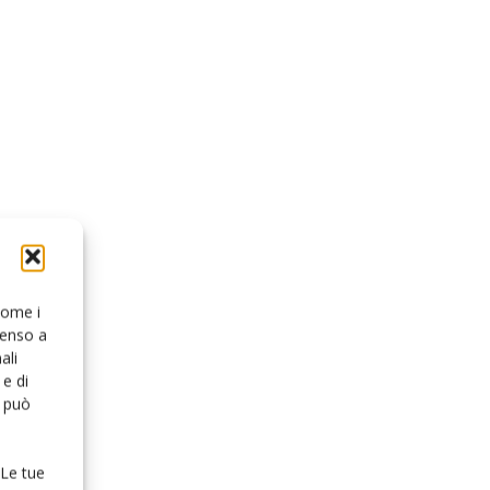
 come i
senso a
ali
e di
o può
 Le tue