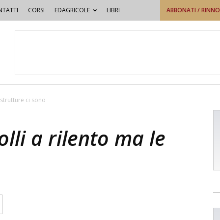
TATTI
CORSI
EDAGRICOLE
LIBRI
ABBONATI / RINN
e strutture ci sono
olli a rilento ma le
o