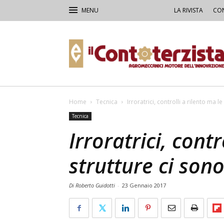
LA RIVISTA
CON
Il
Contoterzista
Home
Tecnica
Irroratrici, controlli a rilento ma l
Tecnica
Irroratrici, contr
strutture ci son
Di Roberto Guidotti
-
23 Gennaio 2017