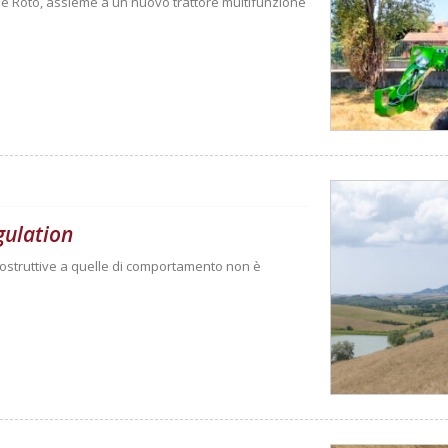
 e Roto, assieme a un nuovo trattore multifunzione
gulation
costruttive a quelle di comportamento non è