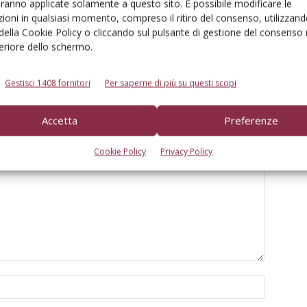
aranno applicate solamente a questo sito. È possibile modificare le
ioni in qualsiasi momento, compreso il ritiro del consenso, utilizzand
r colture estensive, criteri
Vredestein, debutto nelle irroratrici
 della Cookie Policy o cliccando sul pulsante di gestione del consenso 
feriore dello schermo.
Gestisci 1408 fornitori
Per saperne di più su questi scopi
Accetta
Preferenze
Cookie Policy
Privacy Policy