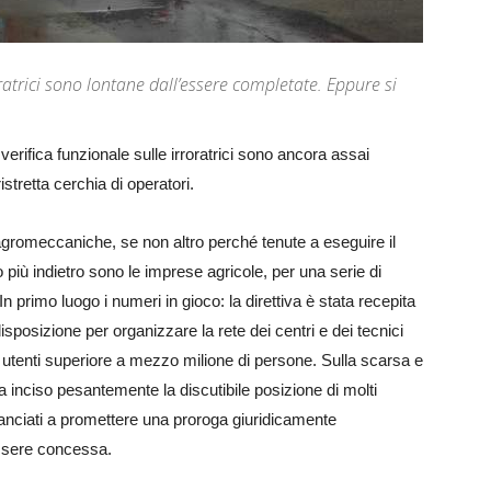
oratrici sono lontane dall’essere completate. Eppure si
verifica funzionale sulle irroratrici sono ancora assai
stretta cerchia di operatori.
 agromeccaniche, se non altro perché tenute a eseguire il
 più indietro sono le imprese agricole, per una serie di
primo luogo i numeri in gioco: la direttiva è stata recepita
isposizione per organizzare la rete dei centri e dei tecnici
di utenti superiore a mezzo milione di persone. Sulla scarsa e
a inciso pesantemente la discutibile posizione di molti
ilanciati a promettere una proroga giuridicamente
essere concessa.