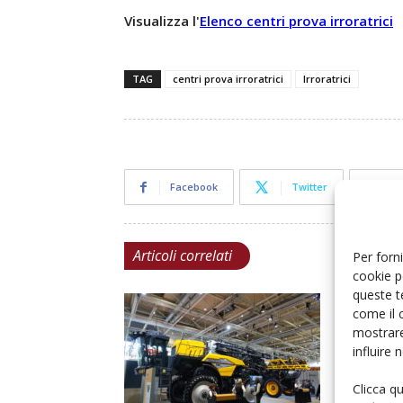
Visualizza l'
Elenco centri prova irroratrici
TAG
centri prova irroratrici
Irroratrici
Facebook
Twitter
Articoli correlati
Per forni
cookie p
queste t
come il 
mostrare
influire
Clicca q