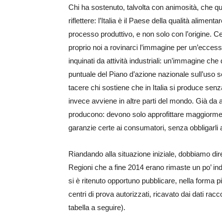
Chi ha sostenuto, talvolta con animosità, che que
riflettere: l’Italia è il Paese della qualità alimen
processo produttivo, e non solo con l’origine. Cer
proprio noi a rovinarci l’immagine per un’eccess
inquinati da attività industriali: un’immagine c
puntuale del Piano d’azione nazionale sull’uso 
tacere chi sostiene che in Italia si produce sen
invece avviene in altre parti del mondo. Già da an
producono: devono solo approfittare maggiormente
garanzie certe ai consumatori, senza obbligarli a
Riandando alla situazione iniziale, dobbiamo dire 
Regioni che a fine 2014 erano rimaste un po’ in
si è ritenuto opportuno pubblicare, nella forma pi
centri di prova autorizzati, ricavato dai dati rac
tabella a seguire).