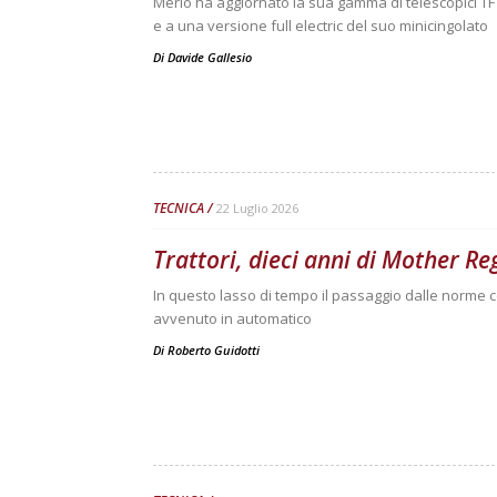
Merlo ha aggiornato la sua gamma di telescopici TF
e a una versione full electric del suo minicingolato
Di
Davide Gallesio
TECNICA
22 Luglio 2026
Trattori, dieci anni di Mother Re
In questo lasso di tempo il passaggio dalle norme 
avvenuto in automatico
Di
Roberto Guidotti