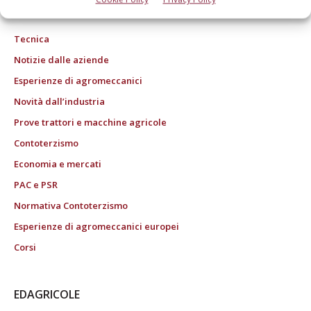
ROC "Poste italiane Spa sped. Abbonamento Postale DL 353/2003 conv. L.
27/02/2004 n. 46, art.1c.1: DCB Bologna" ROC n. 24344 dell'11 marzo 2014
Tecnica
Notizie dalle aziende
Esperienze di agromeccanici
Novità dall’industria
Prove trattori e macchine agricole
Contoterzismo
Economia e mercati
PAC e PSR
Normativa Contoterzismo
Esperienze di agromeccanici europei
Corsi
EDAGRICOLE