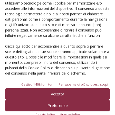
utilizziamo tecnologie come i cookie per memorizzare e/o
accedere alle informazioni del dispositivo. Il consenso a queste
Iscriviti alle nostre newsletter
tecnologie permetterà a noi e ai nostri partner di elaborare
dati personali come il comportamento durante la navigazione
o gli ID univoci su questo sito e di mostrare annunci (non)
personalizzati. Non acconsentire o ritirare il consenso può
influire negativamente su alcune caratteristiche e funzioni.
Clicca qui sotto per acconsentire a quanto sopra o per fare
scelte dettagliate. Le tue scelte saranno applicate solamente a
questo sito. È possibile modificare le impostazioni in qualsiasi
momento, compreso il ritiro del consenso, utilizzando i
pulsanti della Cookie Policy o cliccando sul pulsante di gestione
del consenso nella parte inferiore dello schermo.
Gestisci 1408 fornitori
Per saperne di più su questi scopi
© Tecniche Nuove Spa. Tutti i diritti riservati. Sede legale Via Eritrea 21 -
Accetta
20157 Milano | Codice fiscale, Partita IVA e Iscrizione al Registro delle
imprese di Milano: 00753480151
Preferenze
Registrazione Tribunale di Milano n. 71 del 05/03/2014 (Precedentemente
registrata presso il Tribunale di Bologna n. 6111 del 12/06/1992)
Cookie Policy
Privacy Policy