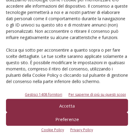
Iscriviti alle nostre newsletter
accedere alle informazioni del dispositivo. Il consenso a queste
tecnologie permetterà a noi e ai nostri partner di elaborare
dati personali come il comportamento durante la navigazione
o gli ID univoci su questo sito e di mostrare annunci (non)
personalizzati. Non acconsentire o ritirare il consenso può
influire negativamente su alcune caratteristiche e funzioni.
Clicca qui sotto per acconsentire a quanto sopra o per fare
scelte dettagliate. Le tue scelte saranno applicate solamente a
questo sito. È possibile modificare le impostazioni in qualsiasi
momento, compreso il ritiro del consenso, utilizzando i
pulsanti della Cookie Policy o cliccando sul pulsante di gestione
del consenso nella parte inferiore dello schermo.
Gestisci 1408 fornitori
Per saperne di più su questi scopi
© Tecniche Nuove Spa. Tutti i diritti riservati. Sede legale Via Eritrea 21 -
Accetta
20157 Milano | Codice fiscale, Partita IVA e Iscrizione al Registro delle
imprese di Milano: 00753480151
Registrazione Tribunale di Milano n. 71 del 05/03/2014 (Precedentemente
Preferenze
registrata presso il Tribunale di Bologna n. 6111 del 12/06/1992)
ROC "Poste italiane Spa sped. Abbonamento Postale DL 353/2003 conv. L.
Cookie Policy
Privacy Policy
27/02/2004 n. 46, art.1c.1: DCB Bologna" ROC n. 24344 dell'11 marzo 2014