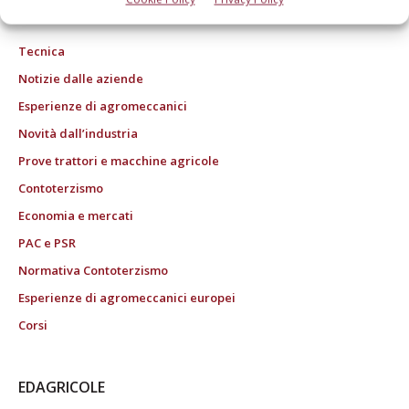
ROC "Poste italiane Spa sped. Abbonamento Postale DL 353/2003 conv. L.
27/02/2004 n. 46, art.1c.1: DCB Bologna" ROC n. 24344 dell'11 marzo 2014
Tecnica
Notizie dalle aziende
Esperienze di agromeccanici
Novità dall’industria
Prove trattori e macchine agricole
Contoterzismo
Economia e mercati
PAC e PSR
Normativa Contoterzismo
Esperienze di agromeccanici europei
Corsi
EDAGRICOLE