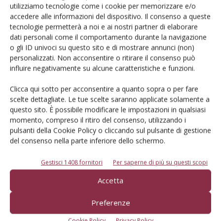
utilizziamo tecnologie come i cookie per memorizzare e/o
accedere alle informazioni del dispositivo. Il consenso a queste
Iscriviti alle nostre newsletter
tecnologie permetterà a noi e ai nostri partner di elaborare
dati personali come il comportamento durante la navigazione
o gli ID univoci su questo sito e di mostrare annunci (non)
personalizzati. Non acconsentire o ritirare il consenso può
influire negativamente su alcune caratteristiche e funzioni.
Clicca qui sotto per acconsentire a quanto sopra o per fare
scelte dettagliate. Le tue scelte saranno applicate solamente a
questo sito. È possibile modificare le impostazioni in qualsiasi
momento, compreso il ritiro del consenso, utilizzando i
pulsanti della Cookie Policy o cliccando sul pulsante di gestione
del consenso nella parte inferiore dello schermo.
Gestisci 1408 fornitori
Per saperne di più su questi scopi
© Tecniche Nuove Spa. Tutti i diritti riservati. Sede legale Via Eritrea 21 -
Accetta
20157 Milano | Codice fiscale, Partita IVA e Iscrizione al Registro delle
imprese di Milano: 00753480151
Preferenze
Registrazione Tribunale di Milano n. 71 del 05/03/2014 (Precedentemente
registrata presso il Tribunale di Bologna n. 6111 del 12/06/1992)
Cookie Policy
Privacy Policy