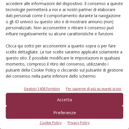
L'Esperto risponde
accedere alle informazioni del dispositivo. Il consenso a queste
tecnologie permetterà a noi e ai nostri partner di elaborare
I consigli di Terra e Vita agli agricoltori
dati personali come il comportamento durante la navigazione
o gli ID univoci su questo sito e di mostrare annunci (non)
Cerca adesso
personalizzati. Non acconsentire o ritirare il consenso può
influire negativamente su alcune caratteristiche e funzioni.
Clicca qui sotto per acconsentire a quanto sopra o per fare
scelte dettagliate. Le tue scelte saranno applicate solamente a
questo sito. È possibile modificare le impostazioni in qualsiasi
momento, compreso il ritiro del consenso, utilizzando i
pulsanti della Cookie Policy o cliccando sul pulsante di gestione
del consenso nella parte inferiore dello schermo.
Gestisci 1408 fornitori
Per saperne di più su questi scopi
Accetta
Rimani aggiornato sul mondo
dell’agricoltura
Preferenze
Cookie Policy
Privacy Policy