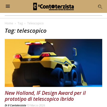
Home
Tag
Telescopico
Tag: telescopico
New Holland, IF Design Award per il
prototipo di telescopico ibrido
Di
Il Contoterzista
13 Marzo 2026