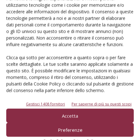
utilizziamo tecnologie come i cookie per memorizzare e/o
accedere alle informazioni del dispositivo. Il consenso a queste
L'Esperto risponde
tecnologie permetterà a noi e ai nostri partner di elaborare
dati personali come il comportamento durante la navigazione
I consigli di Terra e Vita agli agricoltori
o gli ID univoci su questo sito e di mostrare annunci (non)
personalizzati. Non acconsentire o ritirare il consenso può
Cerca adesso
influire negativamente su alcune caratteristiche e funzioni.
Clicca qui sotto per acconsentire a quanto sopra o per fare
scelte dettagliate. Le tue scelte saranno applicate solamente a
questo sito. È possibile modificare le impostazioni in qualsiasi
momento, compreso il ritiro del consenso, utilizzando i
pulsanti della Cookie Policy o cliccando sul pulsante di gestione
del consenso nella parte inferiore dello schermo.
Gestisci 1408 fornitori
Per saperne di più su questi scopi
Accetta
Rimani aggiornato sul mondo
Preferenze
dell’agricoltura