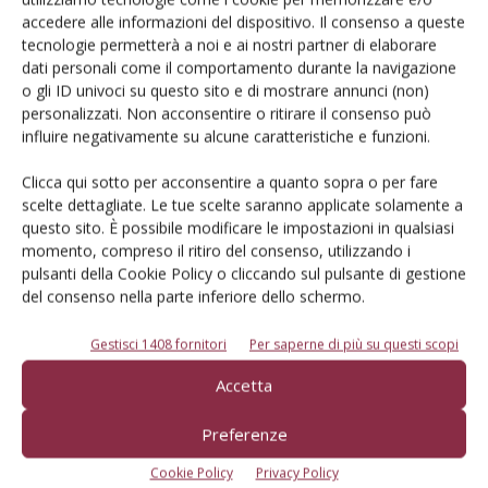
Iscriviti alle nostre newsletter
accedere alle informazioni del dispositivo. Il consenso a queste
tecnologie permetterà a noi e ai nostri partner di elaborare
dati personali come il comportamento durante la navigazione
o gli ID univoci su questo sito e di mostrare annunci (non)
personalizzati. Non acconsentire o ritirare il consenso può
influire negativamente su alcune caratteristiche e funzioni.
Clicca qui sotto per acconsentire a quanto sopra o per fare
scelte dettagliate. Le tue scelte saranno applicate solamente a
questo sito. È possibile modificare le impostazioni in qualsiasi
momento, compreso il ritiro del consenso, utilizzando i
pulsanti della Cookie Policy o cliccando sul pulsante di gestione
del consenso nella parte inferiore dello schermo.
Gestisci 1408 fornitori
Per saperne di più su questi scopi
© Tecniche Nuove Spa. Tutti i diritti riservati. Sede legale Via Eritrea 21 -
Accetta
20157 Milano | Codice fiscale, Partita IVA e Iscrizione al Registro delle
imprese di Milano: 00753480151
Registrazione Tribunale di Milano n. 71 del 05/03/2014 (Precedentemente
Preferenze
registrata presso il Tribunale di Bologna n. 6111 del 12/06/1992)
ROC "Poste italiane Spa sped. Abbonamento Postale DL 353/2003 conv. L.
Cookie Policy
Privacy Policy
27/02/2004 n. 46, art.1c.1: DCB Bologna" ROC n. 24344 dell'11 marzo 2014